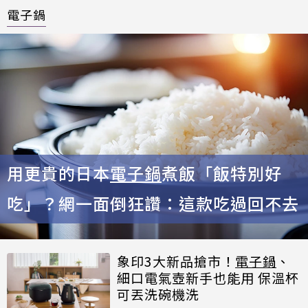
電子鍋
用更貴的日本
電子鍋
煮飯「飯特別好
吃」？網一面倒狂讚：這款吃過回不去
象印3大新品搶市！
電子鍋
、
細口電氣壺新手也能用 保溫杯
可丟洗碗機洗