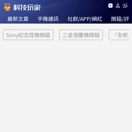
最新文章
手機通訊
社群/APP/網紅
開箱/評
Sony紀念耳機開箱
三星摺疊機開箱
「全新