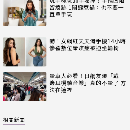
玩手機玩到手壞掉？手指凹陷
留痕跡 1關鍵惹禍：也不要一
直單手玩
嚇！女網紅天天滑手機14小時
慘罹數位暈眩症被迫坐輪椅
暈車人必看！日網友曝「戴一
邊耳機聽音樂」真的不暈了 方
法在這裡
相關新聞