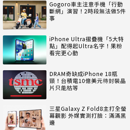
Gogoro車主注意手機「行動
斷網」演習！2時段無法做5件
事
iPhone Ultra摺疊機「5大特
點」配得起Ultra名字！果粉
看完更心動
DRAM奇缺成iPhone 18瓶
頸！台積電10億美元待封裝晶
片只能枯等
三星Galaxy Z Fold8主打全螢
幕觀影 外媒實測打臉：滿滿黑
邊