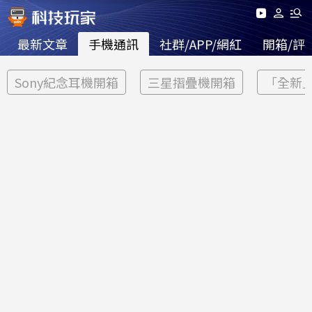
最新文章
手機通訊
社群/APP/網紅
開箱/評
Sony紀念耳機開箱
三星摺疊機開箱
「全新