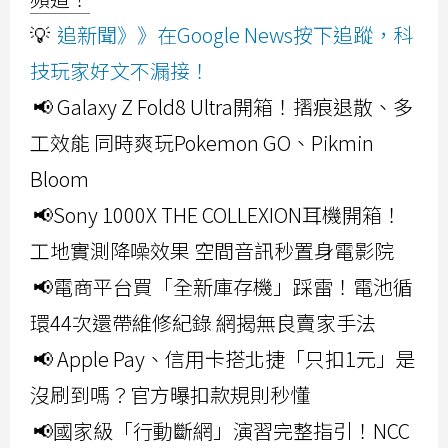
💡
追新聞》》在Google News按下追蹤，科
技玩家好文不漏接！
📢 Galaxy Z Fold8 Ultra開箱！摺痕退散、多
工效能 同時爽玩Pokemon GO、Pikmin
Bloom
📢Sony 1000X THE COLLEXION耳機開箱！
工地實測降噪效果 空間音訊秒置身電影院
📢電商平台買「全新庫存機」踩雷！電池循
環44次還帶維修紀錄 網揭無良賣家手法
📢 Apple Pay、信用卡搭北捷「只扣1元」是
沒刷到嗎？官方曝扣款規則秒懂
📢國家級「行動斷網」演習完整指引！NCC