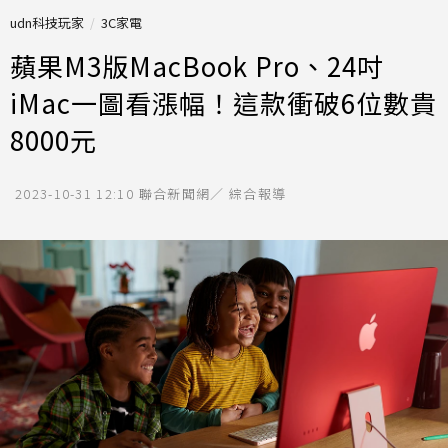
udn科技玩家
3C家電
蘋果M3版MacBook Pro、24吋
iMac一圖看漲幅！這款衝破6位數貴
8000元
2023-10-31 12:10
聯合新聞網／ 綜合報導