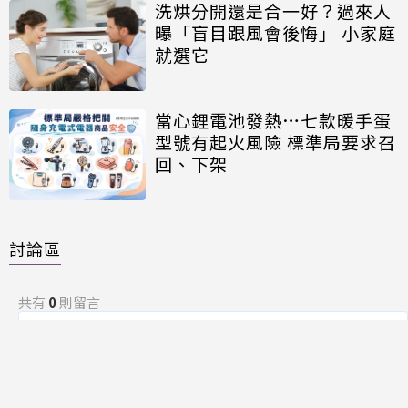
洗烘分開還是合一好？過來人
曝「盲目跟風會後悔」 小家庭
就選它
當心鋰電池發熱…七款暖手蛋
型號有起火風險 標準局要求召
回、下架
討論區
共有
0
則留言