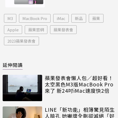
M3
MacBook Pro
iMac
新品
蘋果
Apple
蘋果官網
蘋果發表會
2023蘋果發表會
延伸閱讀
蘋果發表會懶人包／超好看！
太空黑色M3版MacBook Pro
來了 新24吋iMac速度快2倍
LINE「新功能」相簿驚見陌生
人臉孔 她嚇壞全刪卻滅絕「好