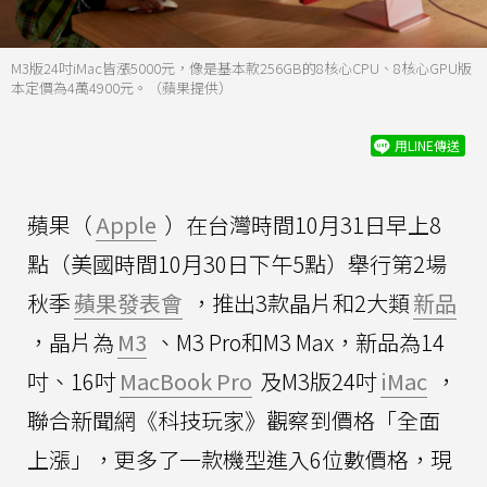
M3版24吋iMac皆漲5000元，像是基本款256GB的8核心CPU、8核心GPU版
本定價為4萬4900元。（蘋果提供）
用LINE傳送
蘋果（
Apple
）在台灣時間10月31日早上8
點（美國時間10月30日下午5點）舉行第2場
秋季
蘋果發表會
，推出3款晶片和2大類
新品
，晶片為
M3
、M3 Pro和M3 Max，新品為14
吋、16吋
MacBook Pro
及M3版24吋
iMac
，
聯合新聞網《科技玩家》觀察到價格「全面
上漲」，更多了一款機型進入6位數價格，現