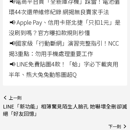
📢電商平台買「全新庫存機」踩雷！電池循
環44次還帶維修紀錄 網揭無良賣家手法
📢 Apple Pay、信用卡搭北捷「只扣1元」是
沒刷到嗎？官方曝扣款規則秒懂
📢國家級「行動斷網」演習完整指引！NCC
揭3重點：勿用手機處理重要工作
📢 LINE免費貼圖4款！「蛤」字必下載爽用
半年、熊大兔兔動態圖超Q
上一則
LINE「新功能」相簿驚見陌生人臉孔 她嚇壞全刪卻滅
絕「好友回憶」
下一則