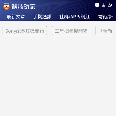
最新文章
手機通訊
社群/APP/網紅
開箱/評
Sony紀念耳機開箱
三星摺疊機開箱
「全新