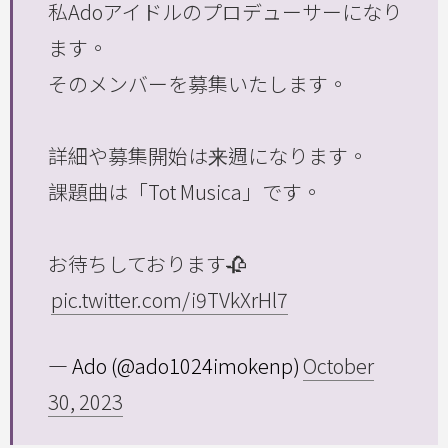
私Adoアイドルのプロデューサーになり
ます。
そのメンバーを募集いたします。
詳細や募集開始は来週になります。
課題曲は「Tot Musica」です。
お待ちしております🥀
pic.twitter.com/i9TVkXrHl7
— Ado (@ado1024imokenp)
October
30, 2023