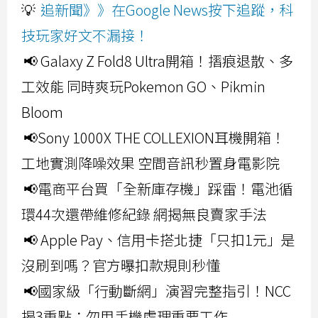
💡
追新聞》》在Google News按下追蹤，科
技玩家好文不漏接！
📢 Galaxy Z Fold8 Ultra開箱！摺痕退散、多
工效能 同時爽玩Pokemon GO、Pikmin
Bloom
📢Sony 1000X THE COLLEXION耳機開箱！
工地實測降噪效果 空間音訊秒置身電影院
📢電商平台買「全新庫存機」踩雷！電池循
環44次還帶維修紀錄 網揭無良賣家手法
📢 Apple Pay、信用卡搭北捷「只扣1元」是
沒刷到嗎？官方曝扣款規則秒懂
📢國家級「行動斷網」演習完整指引！NCC
揭3重點：勿用手機處理重要工作