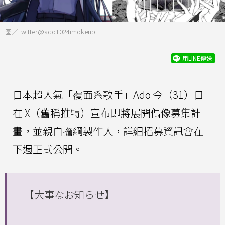
圖／Twitter@ado1024imokenp
用LINE傳送
日本超人氣「覆面系歌手」Ado 今（31）日
在 X（舊稱推特）宣布即將展開偶像募集計
畫，並親自擔綱製作人，詳細招募資訊會在
下週正式公開。
【大事なお知らせ】