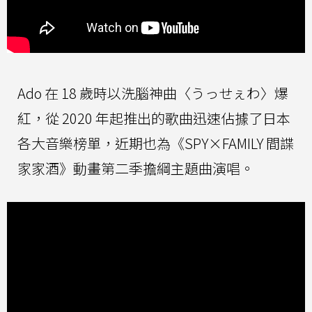
Ado 在 18 歲時以洗腦神曲〈うっせぇわ〉爆
紅，從 2020 年起推出的歌曲迅速佔據了日本
各大音樂榜單，近期也為《SPY×FAMILY 間諜
家家酒》動畫第二季擔綱主題曲演唱。