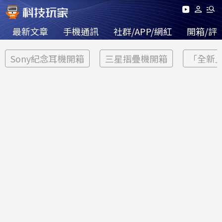
最新文章
手機通訊
社群/APP/網紅
開箱/評
Sony紀念耳機開箱
三星摺疊機開箱
「全新