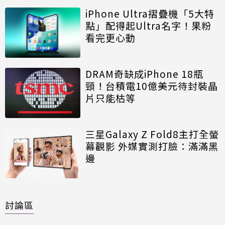
iPhone Ultra摺疊機「5大特
點」配得起Ultra名字！果粉
看完更心動
DRAM奇缺成iPhone 18瓶
頸！台積電10億美元待封裝晶
片只能枯等
三星Galaxy Z Fold8主打全螢
幕觀影 外媒實測打臉：滿滿黑
邊
討論區