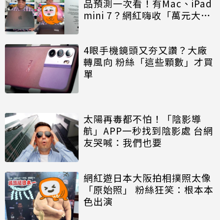
品預測一次看！有Mac、iPad
mini 7？網紅嗨收「萬元大禮
包」
4眼手機鏡頭又夯又讚？大廠
轉風向 粉絲「這些顆數」才買
單
太陽再毒都不怕！「陰影導
航」APP一秒找到陰影處 台網
友哭喊：我們也要
網紅遊日本大阪拍相撲照太像
「原始照」 粉絲狂笑：根本本
色出演