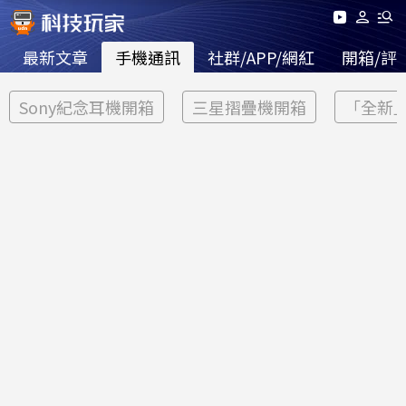
最新文章
手機通訊
社群/APP/網紅
開箱/評
Sony紀念耳機開箱
三星摺疊機開箱
「全新