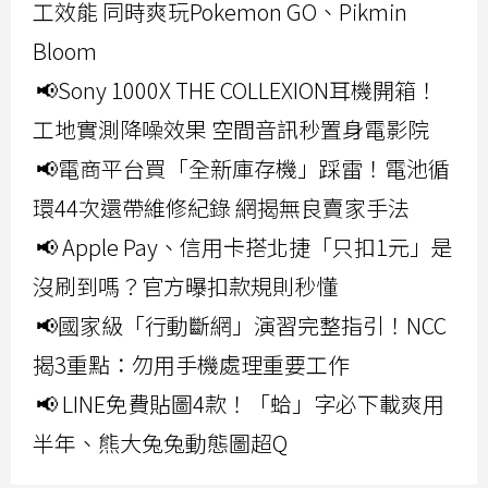
工效能 同時爽玩Pokemon GO、Pikmin
Bloom
📢Sony 1000X THE COLLEXION耳機開箱！
工地實測降噪效果 空間音訊秒置身電影院
📢電商平台買「全新庫存機」踩雷！電池循
環44次還帶維修紀錄 網揭無良賣家手法
📢 Apple Pay、信用卡搭北捷「只扣1元」是
沒刷到嗎？官方曝扣款規則秒懂
📢國家級「行動斷網」演習完整指引！NCC
揭3重點：勿用手機處理重要工作
📢 LINE免費貼圖4款！「蛤」字必下載爽用
半年、熊大兔兔動態圖超Q