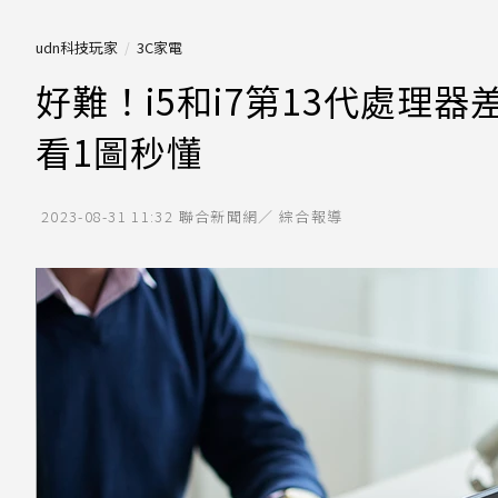
udn科技玩家
3C家電
好難！i5和i7第13代處理
看1圖秒懂
2023-08-31 11:32
聯合新聞網／ 綜合報導