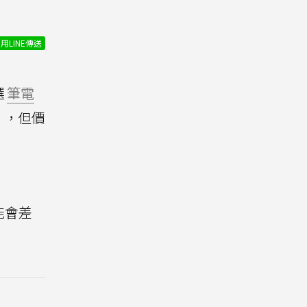
用LINE傳送
選
筆電
，但價
能會差