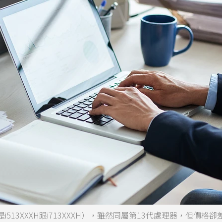
13XXXH跟i713XXXH），雖然同屬第13代處理器，但價格卻