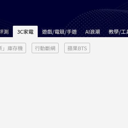
評測
3C家電
遊戲/電競/手遊
AI浪潮
教學/工
新」庫存機
行動斷網
蘋果BTS