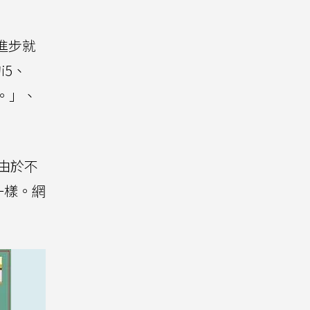
進步就
i5、
代。」、
由於不
一樣。網