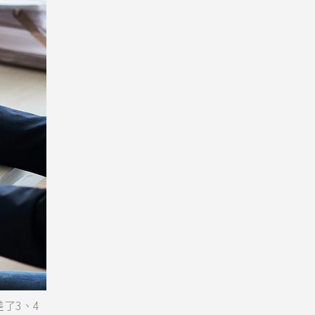
差了3、4