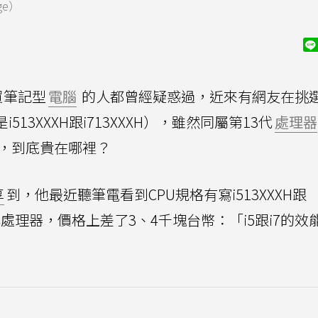
ge）
買筆記型
電腦
的人都曾經疑惑過，近來有網友在挑
13XXXH跟i713XXXH），雖然同屬第13代
處理器
奇，到底貴在哪裡？
享
到，他最近聽筆電看到CPU規格有寫i513XXXH跟
3代處理器，價格上差了3、4千塊台幣：「i5跟i7的效