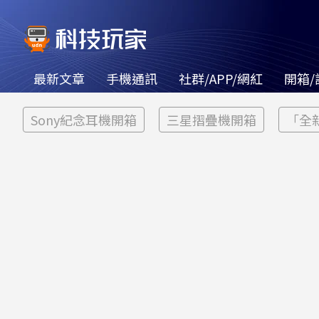
最新文章
手機通訊
社群/APP/網紅
開箱/
Sony紀念耳機開箱
三星摺疊機開箱
「全