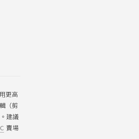
運用更高
編輯（剪
」。建議
3C
賣場