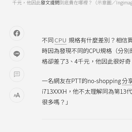
千元，他因此
發文提問
到底貴在哪裡？（示意圖／Ingima
不同
CPU
規格有什麼差別？相信
時因為發現不同的CPU規格（分別是i5
格卻差了3、4千元，他因此很好
一名網友在PTT的no-shopping
分
i713XXXH，他不太理解同為第1
很多嗎？」