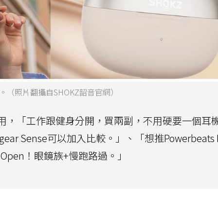
（照片翻攝自SHOKZ韶音官網）
用，「工作跟健身分開，買兩副，不用硬要一個耳
dgear Sense可以加入比較。」、「想推Powerbeats 
s Open！眼鏡族+慢跑路過。」