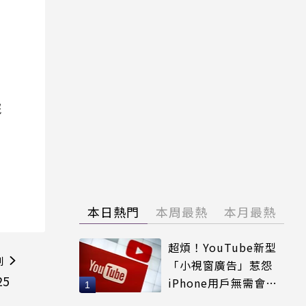
院
本日熱門
本周最熱
本月最熱
超煩！YouTube新型
則
「小視窗廣告」惹怨
25
iPhone用戶無需會員
輕鬆解決