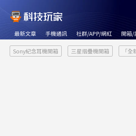
最新文章
手機通訊
社群/APP/網紅
開箱/
Sony紀念耳機開箱
三星摺疊機開箱
「全