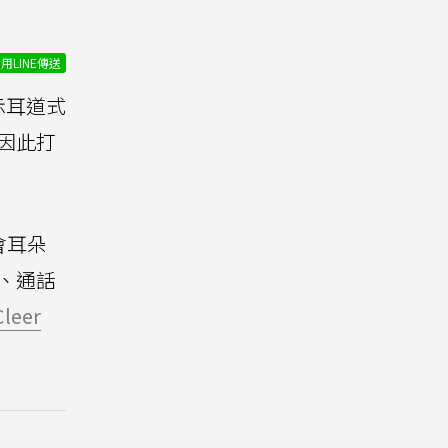
用LINE傳送
示耳道式
因此打
會耳朵
、通話
Cleer