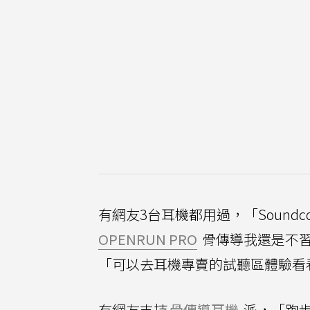
有網友3台耳機都用過，「Soundcore 
OPENRUN PRO
骨傳導我還是不
「可以去耳機專賣的試聽區體驗看
有網友支持
骨傳導耳機
派，「跑