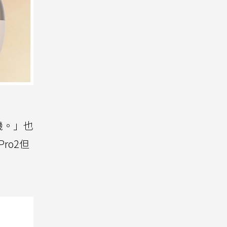
機。」也
Pro2但