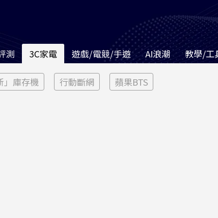
評測
3C家電
遊戲/電競/手遊
AI浪潮
教學/工
新」庫存機
行動斷網
蘋果BTS