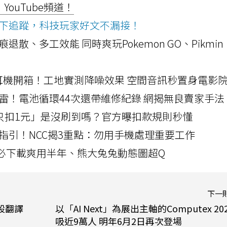
ouTube頻道！
ws按下追蹤，科技玩家好文不漏接！
a開箱！摺痕退散、多工效能 同時爽玩Pokemon GO、Pikmin
LLEXION耳機開箱！工地實測降噪效果 空間音訊秒置身電影
雷！電池循環44次還帶維修紀錄 網揭無良賣家手法
北捷「只扣1元」是沒刷到嗎？官方曝扣款規則秒懂
指引！NCC揭3重點：勿用手機處理重要工作
」字必下載爽用半年、熊大兔兔動態圖超Q
下一
預設翻譯
以「AI Next」為展出主軸的Computex 20
吸近9萬人 明年6月2日再次登場