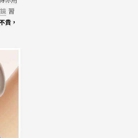
鏡
習
不貴，