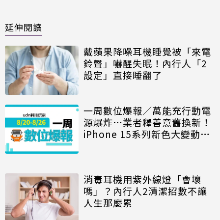
延伸閱讀
戴蘋果降噪耳機睡覺被「來電
鈴聲」嚇醒失眠！內行人「2
設定」直接睡翻了
一周數位爆報／萬能充行動電
源爆炸…業者釋善意舊換新！
iPhone 15系列新色大變動、
星粉著迷S Pen神用途
消毒耳機用紫外線燈「會壞
嗎」？內行人2清潔招數不讓
人生那麼累