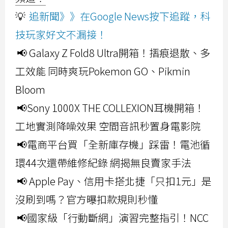
💡
追新聞》》在Google News按下追蹤，科
技玩家好文不漏接！
📢 Galaxy Z Fold8 Ultra開箱！摺痕退散、多
工效能 同時爽玩Pokemon GO、Pikmin
Bloom
📢Sony 1000X THE COLLEXION耳機開箱！
工地實測降噪效果 空間音訊秒置身電影院
📢電商平台買「全新庫存機」踩雷！電池循
環44次還帶維修紀錄 網揭無良賣家手法
📢 Apple Pay、信用卡搭北捷「只扣1元」是
沒刷到嗎？官方曝扣款規則秒懂
📢國家級「行動斷網」演習完整指引！NCC