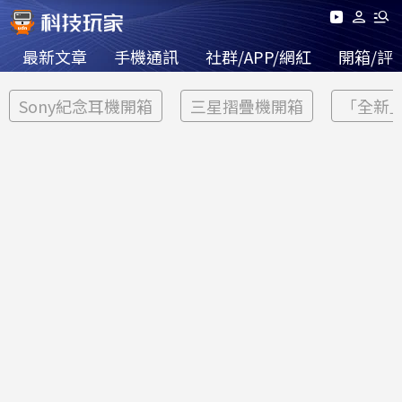
最新文章
手機通訊
社群/APP/網紅
開箱/評
Sony紀念耳機開箱
三星摺疊機開箱
「全新