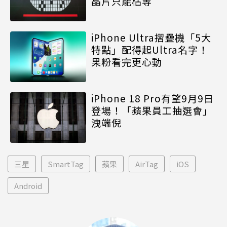
晶片只能枯等
iPhone Ultra摺疊機「5大
特點」配得起Ultra名字！
果粉看完更心動
iPhone 18 Pro有望9月9日
登場！「蘋果員工抽選會」
洩端倪
三星
SmartTag
蘋果
AirTag
iOS
Android