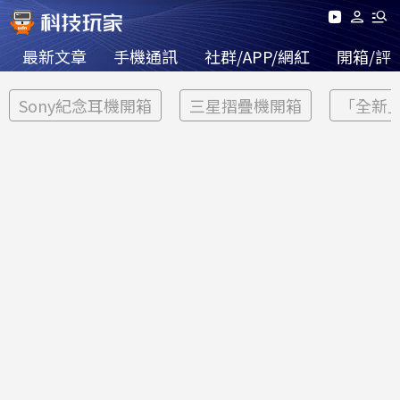
最新文章
手機通訊
社群/APP/網紅
開箱/評
Sony紀念耳機開箱
三星摺疊機開箱
「全新