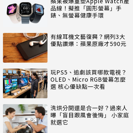
蘋果被爆重塑Apple Watch產
品線！擬推「圓形螢幕」手
錶、無螢幕健康手環
有線耳機文藝復興？網列3大
優點讚爆：蘋果原廠才590元
玩PS5、追劇該買哪款電視？
OLED、Micro RGB螢幕怎麼
選 核心優缺點一次看
洗烘分開還是合一好？過來人
曝「盲目跟風會後悔」 小家庭
就選它