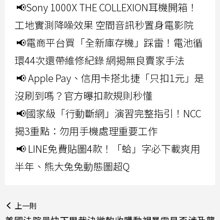
📢Sony 1000X THE COLLEXION耳機開箱！
工地實測降噪效果 空間音訊秒置身電影院
📢電商平台買「全新庫存機」踩雷！電池循
環44次還帶維修紀錄 網揭無良賣家手法
📢 Apple Pay、信用卡搭北捷「只扣1元」是
沒刷到嗎？官方曝扣款規則秒懂
📢國家級「行動斷網」演習完整指引！NCC
揭3重點：勿用手機處理重要工作
📢 LINE免費貼圖4款！「蛤」字必下載爽用
半年、熊大兔兔動態圖超Q
上一則
美國法院最快下周裁決微軟收購動視暴雪是否涉及壟