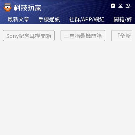
最新文章
手機通訊
社群/APP/網紅
開箱/評
Sony紀念耳機開箱
三星摺疊機開箱
「全新