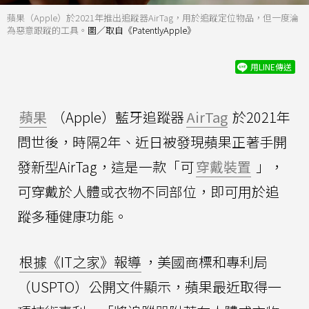
蘋果（Apple）於2021年推出追蹤器AirTag，用於追蹤定位物品，但一度淪
為惡意跟蹤的工具。
圖／取自《PatentlyApple》
用LINE傳送
蘋果
（Apple）藍牙追蹤器
AirTag
於2021年
問世後，時隔2年、近日被發現蘋果正著手開
發新型AirTag，這是一款「可
穿戴裝置
」，
可穿戴於人體或衣物不同部位，即可用於追
蹤多種健康功能。
根據《IT之家》報導
，美國商標和專利局
（USPTO）公開文件顯示，蘋果最近取得一