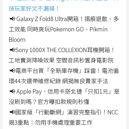
技玩家好文不漏接！
📢 Galaxy Z Fold8 Ultra開箱！摺痕退散、多
工效能 同時爽玩Pokemon GO、Pikmin
Bloom
📢Sony 1000X THE COLLEXION耳機開箱！
工地實測降噪效果 空間音訊秒置身電影院
📢電商平台買「全新庫存機」踩雷！電池循
環44次還帶維修紀錄 網揭無良賣家手法
📢 Apple Pay、信用卡搭北捷「只扣1元」是
沒刷到嗎？官方曝扣款規則秒懂
📢國家級「行動斷網」演習完整指引！NCC
揭3重點：勿用手機處理重要工作