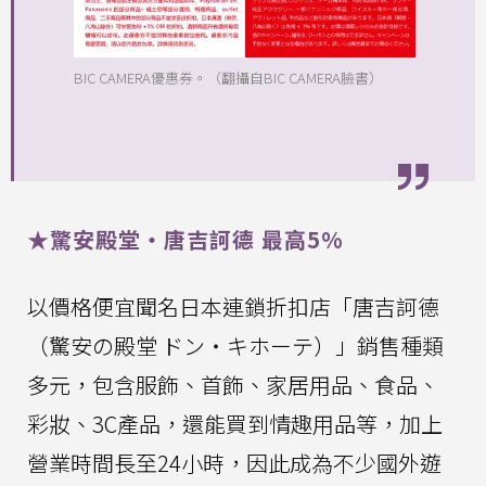
BIC CAMERA優惠券。（翻攝自BIC CAMERA臉書）
★驚安殿堂・唐吉訶德 最高5%
以價格便宜聞名日本連鎖折扣店「唐吉訶德
（驚安の殿堂 ドン・キホーテ）」銷售種類
多元，包含服飾、首飾、家居用品、食品、
彩妝、3C產品，還能買到情趣用品等，加上
營業時間長至24小時，因此成為不少國外遊