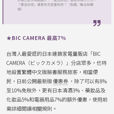
「唐吉訶德」優惠券怎麼重新用？（製圖／聯合新聞
網）
★BIC CAMERA 最高7%
台灣人最愛逛的日本連鎖家電量販店「BIC
CAMERA（ビックカメラ）」分店眾多，也特
地設置繁體中文版臉書服務旅客，相當便
民，日前公開最新版
優惠券
，除了可以有8%
至10%免稅外，更有日本清酒3%、藥妝品及
化妝品5%和電器用品7%的額外優惠，使用前
需詳細閱讀相關規則。