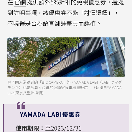
在
官網
提供額外5%折扣的免稅優惠券，還提
到註明事項，該優惠券不能「討價還價」，
不曉得是否為語言翻譯差異而誤植。
除了國人常聽到的「BIC CAMERA」外，YAMADA LABI（LABI ヤマダ
デンキ）也是台灣人必逛的連鎖家庭電器量販店。（翻攝自YAMADA
LABI東京八重洲推特）
YAMADA LABI優惠券
使用期限：
至2023/12/31