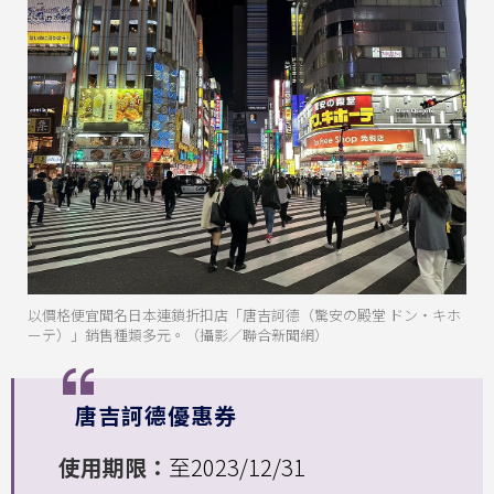
以價格便宜聞名日本連鎖折扣店「唐吉訶德（驚安の殿堂 ドン・キホ
ーテ）」銷售種類多元。（攝影／聯合新聞網）
唐吉訶德優惠券
使用期限：
至2023/12/31