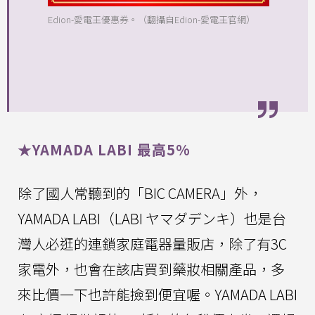
Edion-愛電王優惠券。（翻攝自Edion-愛電王官網）
★YAMADA LABI 最高5%
除了國人常聽到的「BIC CAMERA」外，
YAMADA LABI（LABI ヤマダデンキ）也是台
灣人必逛的連鎖家庭電器量販店，除了有3C
家電外，也會在該店買到藥妝相關產品，多
來比價一下也許能撿到便宜喔。YAMADA LABI