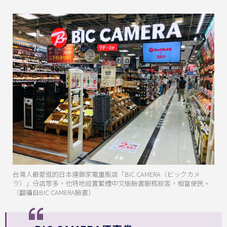
台灣人最愛逛的日本連鎖家電量販店「BIC CAMERA（ビックカメ
ラ）」分店眾多，也特地設置繁體中文版臉書服務旅客，相當便民。
（翻攝自BIC CAMERA臉書）