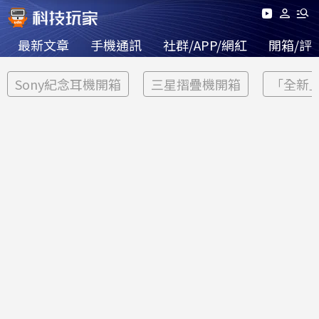
最新文章
手機通訊
社群/APP/網紅
開箱/評
Sony紀念耳機開箱
三星摺疊機開箱
「全新