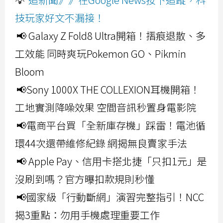
技玩家好文不漏接！
📢 Galaxy Z Fold8 Ultra開箱！摺痕退散、多
工效能 同時爽玩Pokemon GO、Pikmin
Bloom
📢Sony 1000X THE COLLEXION耳機開箱！
工地實測降噪效果 空間音訊秒置身電影院
📢電商平台買「全新庫存機」踩雷！電池循
環44次還帶維修紀錄 網揭無良賣家手法
📢 Apple Pay、信用卡搭北捷「只扣1元」是
沒刷到嗎？官方曝扣款規則秒懂
📢國家級「行動斷網」演習完整指引！NCC
揭3重點：勿用手機處理重要工作