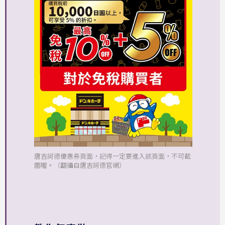
唐吉訶德優惠券頁面，記得一定要進入該頁面，不可截
圖喔。（翻攝自唐吉訶德官網）