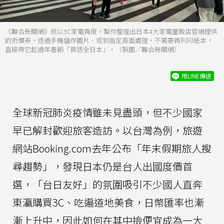
《聯合新聞網》就以3C家電角度，幫你整理出日本4大家電量販店官網提供
的折價券，透過手機儲存圖片、或到指定頁面處理，不需要再列印紙本，
直接帶它趁過年春節「買透全日本」。（製圖／聯合新聞網）
用LINE傳送
全球新冠肺炎疫情雖未見盡頭，但不少國家
早已解封歡迎旅客造訪。以台灣為例，旅遊
網站Booking.com去年公布「年末假期旅人搜
尋趨勢」，發現日本仍是台人出國度價首
選，「台日友好」的氛圍吸引不少國人直奔
東瀛購買3C、吃遍道地美食，日幣匯率也漸
漸上升中，因此如何在其中撿便宜成為一大