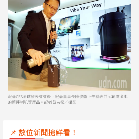
宏碁CES全球發表會會後，宏碁董事長陳俊聖下午發表並示範防潑水
的藍芽喇叭等產品。記者曾吉松／攝影
📌 數位新聞搶鮮看！