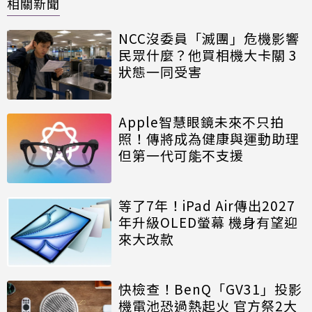
相關新聞
NCC沒委員「滅團」危機影響
民眾什麼？他買相機大卡關 3
狀態一同受害
Apple智慧眼鏡未來不只拍
照！傳將成為健康與運動助理
但第一代可能不支援
等了7年！iPad Air傳出2027
年升級OLED螢幕 機身有望迎
來大改款
快檢查！BenQ「GV31」投影
機電池恐過熱起火 官方祭2大