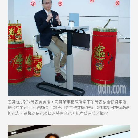
宏碁CES全球發表會會後，宏碁董事長陳俊聖下午發表結合健身車及
辦公桌的eKinekt酷騎桌，讓使用者工作兼顧運動，將腳踏板的動能轉
換電力，為機器供電及個人裝置充電。記者曾吉松／攝影