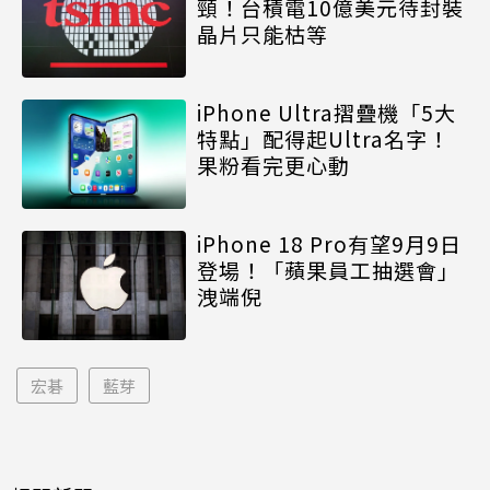
頸！台積電10億美元待封裝
晶片只能枯等
iPhone Ultra摺疊機「5大
特點」配得起Ultra名字！
果粉看完更心動
iPhone 18 Pro有望9月9日
登場！「蘋果員工抽選會」
洩端倪
宏碁
藍芽