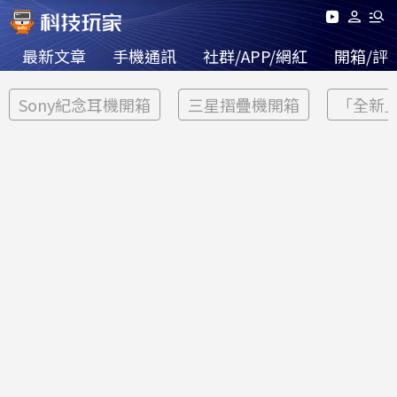
最新文章
手機通訊
社群/APP/網紅
開箱/評
Sony紀念耳機開箱
三星摺疊機開箱
「全新