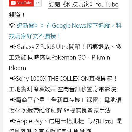
訂閱《科技玩家》YouTube
頻道！
💡
追新聞》》在Google News按下追蹤，科
技玩家好文不漏接！
📢 Galaxy Z Fold8 Ultra開箱！摺痕退散、多
工效能 同時爽玩Pokemon GO、Pikmin
Bloom
📢Sony 1000X THE COLLEXION耳機開箱！
工地實測降噪效果 空間音訊秒置身電影院
📢電商平台買「全新庫存機」踩雷！電池循
環44次還帶維修紀錄 網揭無良賣家手法
📢 Apple Pay、信用卡搭北捷「只扣1元」是
沒刷到嗎？官方曝扣款規則秒懂