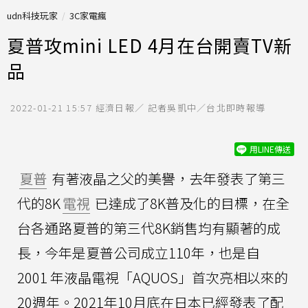
udn科技玩家
3C家電瘋
夏普攻mini LED 4月在台開賣TV新
品
2022-01-21 15:57
經濟日報／ 記者吳凱中／台北即時報導
用LINE傳送
夏普
有著液晶之父的美譽，去年發表了第三
代的8K
電視
已達成了8K普及化的目標，在全
台各通路夏普的第三代8K銷售均有顯著的成
長，今年是夏普公司成立110年，也是自
2001 年液晶電視「AQUOS」首次亮相以來的
20週年。2021年10月底在日本已經發表了配