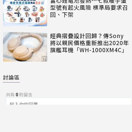
當心鋰電池發熱…七款暖手蛋
型號有起火風險 標準局要求召
回、下架
經典摺疊設計回歸？傳Sony
將以親民價格重新推出2020年
旗艦耳機「WH-1000XM4C」
討論區
共有
0
則留言