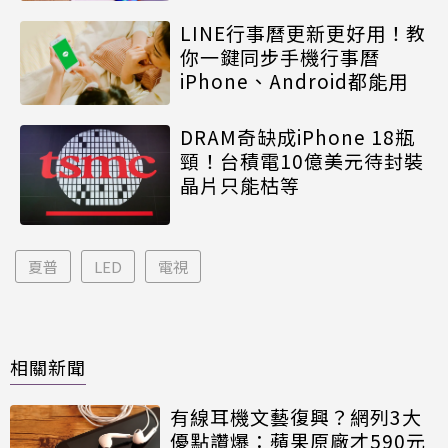
LINE行事曆更新更好用！教
你一鍵同步手機行事曆
iPhone、Android都能用
DRAM奇缺成iPhone 18瓶
頸！台積電10億美元待封裝
晶片只能枯等
夏普
LED
電視
相關新聞
有線耳機文藝復興？網列3大
優點讚爆：蘋果原廠才590元