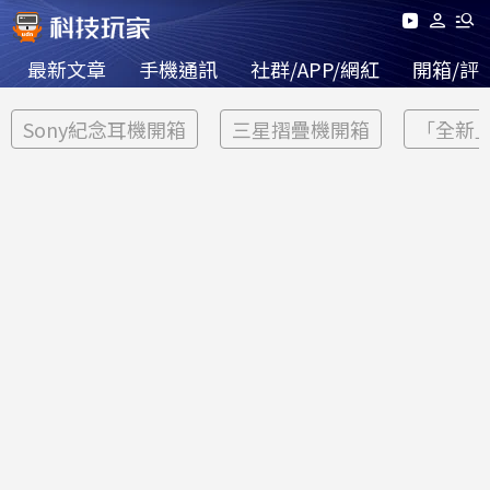
最新文章
手機通訊
社群/APP/網紅
開箱/評
Sony紀念耳機開箱
三星摺疊機開箱
「全新