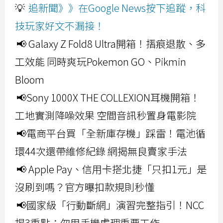
💡
追新聞》》在Google News按下追蹤，科
技玩家好文不漏接！
📢 Galaxy Z Fold8 Ultra開箱！摺痕退散、多
工效能 同時爽玩Pokemon GO、Pikmin
Bloom
📢Sony 1000X THE COLLEXION耳機開箱！
工地實測降噪效果 空間音訊秒置身電影院
📢電商平台買「全新庫存機」踩雷！電池循
環44次還帶維修紀錄 網揭無良賣家手法
📢 Apple Pay、信用卡搭北捷「只扣1元」是
沒刷到嗎？官方曝扣款規則秒懂
📢國家級「行動斷網」演習完整指引！NCC
揭3重點：勿用手機處理重要工作