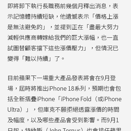
即將卸下執行長職務前幾個月釋出消息，表
示記憶體持續短缺，他遺憾表示「價格上漲
是無法避免的」，並提到正在「盡最大努力
減輕供應商轉嫁給我們的巨大漲幅，也一直
試圖替顧客擋下這些漲價壓力」，但情況已
變得「難以持續」了。
目前蘋果下一場重大產品發表將會在9月登
場，屆時將推出iPhone 18系列，預期也會包
括全新摺疊iPhone「iPhone Fold（或iPhone
Ultra）」，但庫克不願拒絕透露漲價的時間
及幅度，以及哪些產品會受到影響。而9月1
日起，特納斯（John Ternus）也會接任蘋果