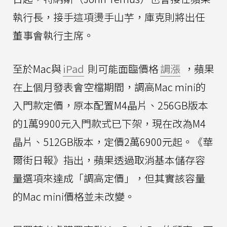
執行長，接手這項燙手山芋，庫克則將出任
董事會執行主席。
至於Mac與
iPad
則可能面臨價格
調漲
，蘋果
在上個月發表會空檔期間，調高Mac mini的
入門款定價，原本配置M4晶片、256GB版本
的1萬9900元入門款式已下架，現在改為M4
晶片、512GB版本，定價2萬6900元起。《華
爾街日報》指出，蘋果透過取消基本儲存容
量選項來達成「調高定價」，但其實該容量
的Mac mini價格並未改變。