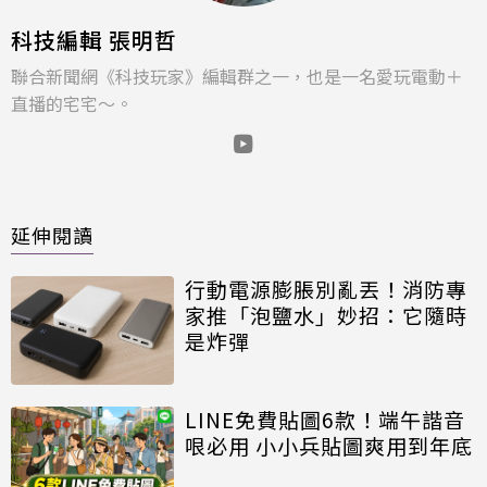
科技編輯 張明哲
聯合新聞網《科技玩家》編輯群之一，也是一名愛玩電動＋
直播的宅宅～。
延伸閱讀
行動電源膨脹別亂丟！消防專
家推「泡鹽水」妙招：它隨時
是炸彈
LINE免費貼圖6款！端午諧音
哏必用 小小兵貼圖爽用到年底