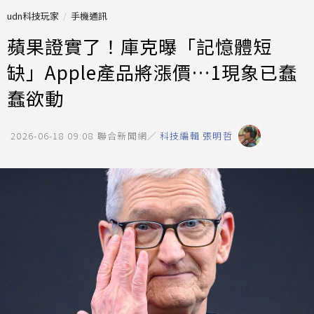
udn科技玩家
手機通訊
蘋果證實了！庫克曝「記憶體短
缺」Apple產品將漲價…1現象已蠢
蠢欲動
2026-06-18 09:08
聯合新聞網／
科技編輯 張明哲