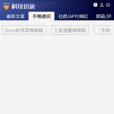
最新文章
手機通訊
社群/APP/網紅
開箱/評
Sony紀念耳機開箱
三星摺疊機開箱
「全新