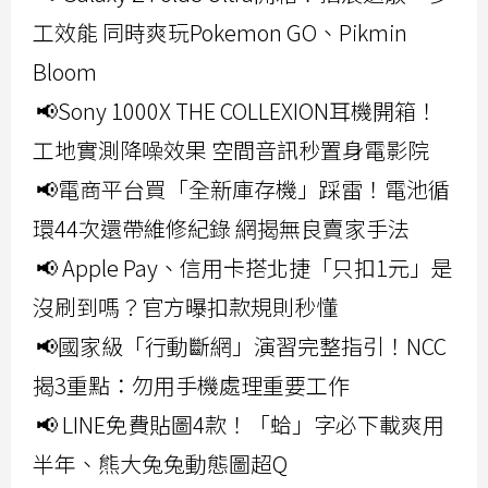
工效能 同時爽玩Pokemon GO、Pikmin
Bloom
📢Sony 1000X THE COLLEXION耳機開箱！
工地實測降噪效果 空間音訊秒置身電影院
📢電商平台買「全新庫存機」踩雷！電池循
環44次還帶維修紀錄 網揭無良賣家手法
📢 Apple Pay、信用卡搭北捷「只扣1元」是
沒刷到嗎？官方曝扣款規則秒懂
📢國家級「行動斷網」演習完整指引！NCC
揭3重點：勿用手機處理重要工作
📢 LINE免費貼圖4款！「蛤」字必下載爽用
半年、熊大兔兔動態圖超Q