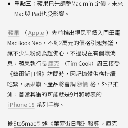
重點三：
蘋果已先調整Mac mini定價，未來
Mac與iPad也受影響。
蘋果
（
Apple
）先前推出親民平價入門筆電
MacBook Neo，不到2萬元的價格引起熱議，
讓不少果粉認為超佛心，不過現在有個壞消
息，蘋果執行長
庫克
（Tim Cook）周三接受
《華爾街日報》訪問時，因記憶體供應持續
吃緊，蘋果旗下產品將會調
漲價
格，外界推
測，首當其衝的可能就是9月將發表的
iPhone 18
系列手機。
據
9to5mac引述《華爾街日報》報導
，庫克