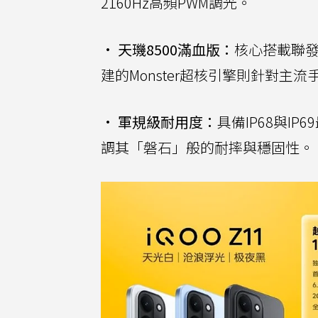
2160Hz高頻PWM調光。
•
天璣8500滿血版：
核心搭載聯發
建的Monster超核引擎則針對
•
軍規級耐用度：
具備IP68與I
調其「磐石」般的耐摔與穩固性。