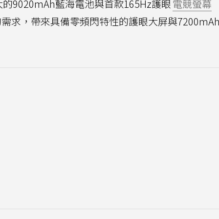
大的9020mAh藍海電池與首款165Hz護眼
電競螢幕
護者的需求，帶來具備零頻閃特性的護眼大屏與7200mA