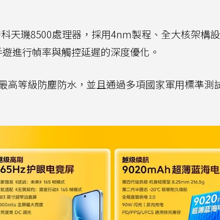
科天璣8500處理器，採用4nm製程、全大核架構
主流手遊進行幀率與觸控延遲的深度優化。
P69最高等級防塵防水，並且通過多項國家軍用標準測