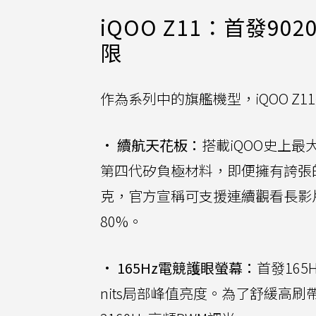
iQOO Z11：首發9
限
作為系列中的旗艦機型，iQOO 
•
續航天花板：
搭載iQOO史上最
第四代矽負極材料，即便擁有誇張
克，官方宣稱可支援連續觀看長影片
80%。
•
165Hz電競護眼螢幕：
首發165
nits局部峰值亮度。為了舒緩高