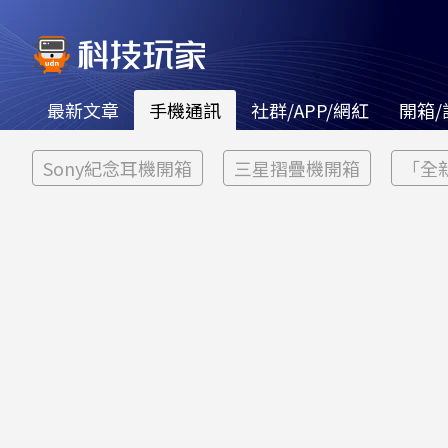
最新文章
手機通訊
社群/APP/網紅
開箱/
Sony紀念耳機開箱
三星摺疊機開箱
「全