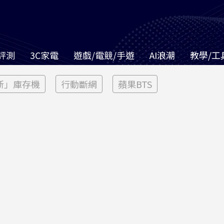
評測
3C家電
遊戲/電競/手遊
AI浪潮
教學/工
新」庫存機
行動斷網
蘋果BTS