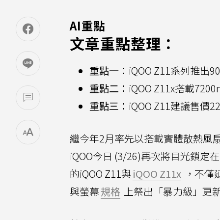
AI重點
文章重點整理：
重點一：
iQOO Z11系列推
重點二：
iQOO Z11x搭載
重點三：
iQOO Z11建議售
繼今年2月率先以搭載實體散熱風扇、強
iQOO今日 (3/26)再次將目光
的iQOO Z11與
iQOO Z11x
，不僅
與螢幕
規格
上祭出「暴力級」更