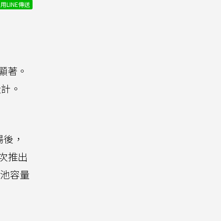
用LINE傳送
升顯著。
設計。
。
場後，
本次推出
池容量