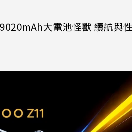
擁9020mAh大電池怪獸 續航與