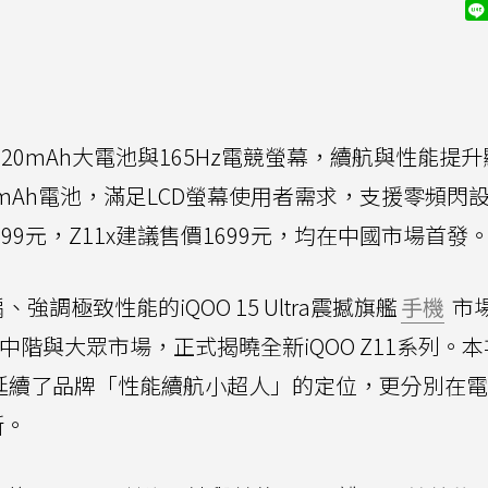
出9020mAh大電池與165Hz電競螢幕，續航與性能提
7200mAh電池，滿足LCD螢幕使用者需求，支援零頻閃
價2299元，Z11x建議售價1699元，均在中國市場首發
調極致性能的iQOO 15 Ultra震撼旗艦
手機
市
鎖定在中階與大眾市場，正式揭曉全新iQOO Z11系列。
延續了品牌「性能續航小超人」的定位，更分別在電
新。