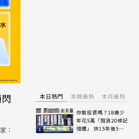
頻閃
本日熱門
本周最熱
本月最熱
你敢投資嗎？18歲少
年花5萬「囤貨20條記
憶體」 拚15年後5倍
玩家：
賣出