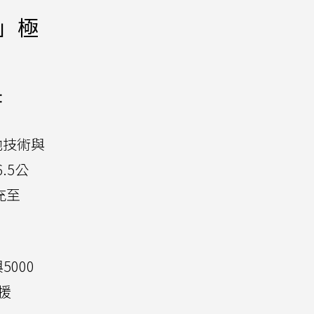
充」極
：
池技術與
.5公
充至
5000
援