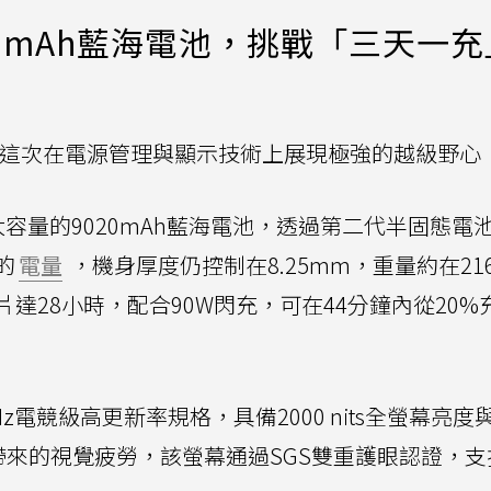
020mAh藍海電池，挑戰「三天一
Z11這次在電源管理與顯示技術上展現極強的越級野心
大容量的9020mAh藍海電池，透過第二代半固態電
的
電量
，機身厚度仍控制在8.25mm，重量約在216
達28小時，配合90W閃充，可在44分鐘內從20%
Hz電競級高更新率規格，具備2000 nits全螢幕亮度與
刷帶來的視覺疲勞，該螢幕通過SGS雙重護眼認證，支