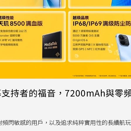
D螢幕支持者的福音，7200mAh與零
準鎖定對頻閃敏感的用戶，以及追求純粹實用性的長續航