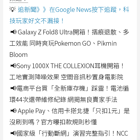
💡
追新聞》》在Google News按下追蹤，科
技玩家好文不漏接！
📢 Galaxy Z Fold8 Ultra開箱！摺痕退散、多
工效能 同時爽玩Pokemon GO、Pikmin
Bloom
📢Sony 1000X THE COLLEXION耳機開箱！
工地實測降噪效果 空間音訊秒置身電影院
📢電商平台買「全新庫存機」踩雷！電池循
環44次還帶維修紀錄 網揭無良賣家手法
📢 Apple Pay、信用卡搭北捷「只扣1元」是
沒刷到嗎？官方曝扣款規則秒懂
📢國家級「行動斷網」演習完整指引！NCC