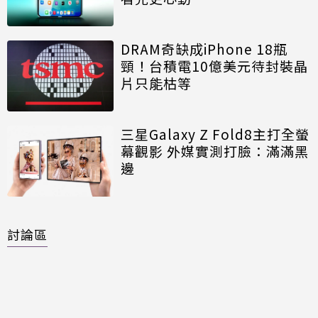
DRAM奇缺成iPhone 18瓶
頸！台積電10億美元待封裝晶
片只能枯等
三星Galaxy Z Fold8主打全螢
幕觀影 外媒實測打臉：滿滿黑
邊
討論區
共有
0
則留言