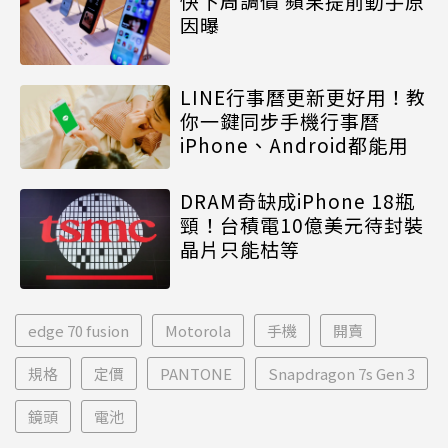
快下周調價 蘋果提前動手原
因曝
LINE行事曆更新更好用！教
你一鍵同步手機行事曆
iPhone、Android都能用
DRAM奇缺成iPhone 18瓶
頸！台積電10億美元待封裝
晶片只能枯等
edge 70 fusion
Motorola
手機
開賣
規格
定價
PANTONE
Snapdragon 7s Gen 3
鏡頭
電池