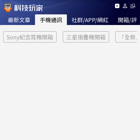
最新文章
手機通訊
社群/APP/網紅
開箱/評
Sony紀念耳機開箱
三星摺疊機開箱
「全新