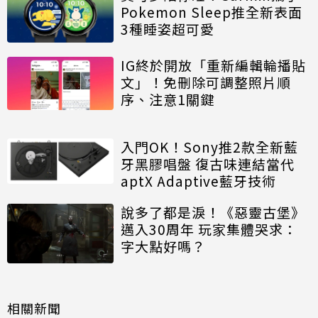
Pokemon Sleep推全新表面
3種睡姿超可愛
IG終於開放「重新編輯輪播貼
文」！免刪除可調整照片順
序、注意1關鍵
入門OK！Sony推2款全新藍
牙黑膠唱盤 復古味連結當代
aptX Adaptive藍牙技術
說多了都是淚！《惡靈古堡》
邁入30周年 玩家集體哭求：
字大點好嗎？
相關新聞