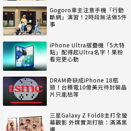
Gogoro車主注意手機「行動
斷網」演習！2時段無法做5件
事
iPhone Ultra摺疊機「5大特
點」配得起Ultra名字！果粉
看完更心動
DRAM奇缺成iPhone 18瓶
頸！台積電10億美元待封裝晶
片只能枯等
三星Galaxy Z Fold8主打全螢
幕觀影 外媒實測打臉：滿滿黑
邊