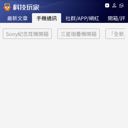
最新文章
手機通訊
社群/APP/網紅
開箱/評
Sony紀念耳機開箱
三星摺疊機開箱
「全新