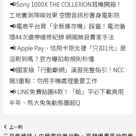
📢Sony 1000X THE COLLEXION耳機開箱！
工地實測降噪效果 空間音訊秒置身電影院
📢電商平台買「全新庫存機」踩雷！電池循
環44次還帶維修紀錄 網揭無良賣家手法
📢 Apple Pay、信用卡搭北捷「只扣1元」是
沒刷到嗎？官方曝扣款規則秒懂
📢國家級「行動斷網」演習完整指引！NCC
揭3重點：勿用手機處理重要工作
📢 LINE免費貼圖4款！「蛤」字必下載爽用
半年、熊大兔兔動態圖超Q
上一則
三月瘋棒球！中華電信推行動、寬頻優惠再抽限量