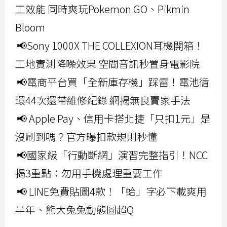
工效能 同時爽玩Pokemon GO、Pikmin
Bloom
📢Sony 1000X THE COLLEXION耳機開箱！
工地實測降噪效果 空間音訊秒置身電影院
📢電商平台買「全新庫存機」踩雷！電池循
環44次還帶維修紀錄 網揭無良賣家手法
📢 Apple Pay、信用卡搭北捷「只扣1元」是
沒刷到嗎？官方曝扣款規則秒懂
📢國家級「行動斷網」演習完整指引！NCC
揭3重點：勿用手機處理重要工作
📢 LINE免費貼圖4款！「蛤」字必下載爽用
半年、熊大兔兔動態圖超Q