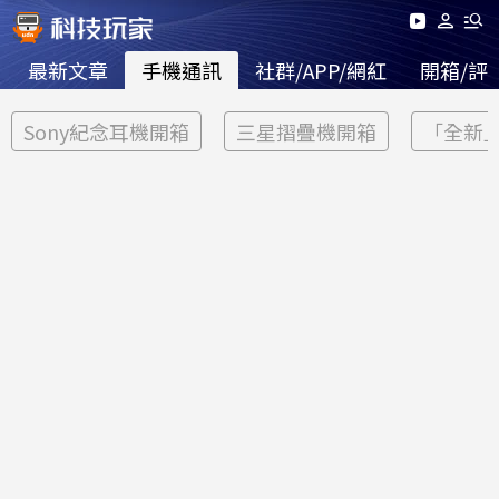
最新文章
手機通訊
社群/APP/網紅
開箱/評
Sony紀念耳機開箱
三星摺疊機開箱
「全新