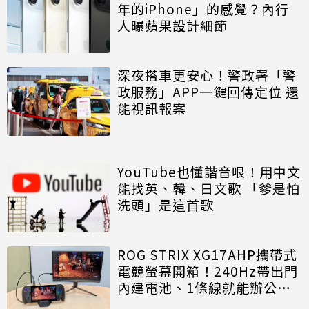
年的iPhone」的感覺？內行
人曝蘋果設計細節
深夜搭車更安心！警政署「警
政服務」APP一鍵回傳定位 還
能視訊報案
YouTube也懂諧音哏！用中文
能找英、韓、日文歌 「爹是怕
洗頭」是這首歌
ROG STRIX XG17AHP攜帶式
電競螢幕開箱！240Hz帶出門
內建電池、1條線就能辦公玩
電動