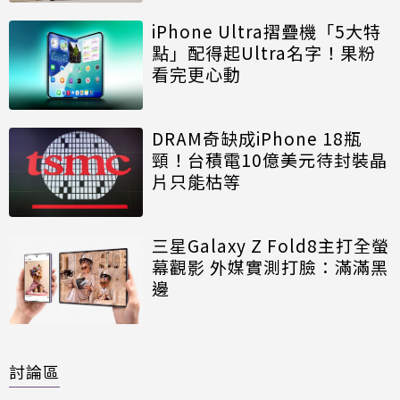
iPhone Ultra摺疊機「5大特
點」配得起Ultra名字！果粉
看完更心動
DRAM奇缺成iPhone 18瓶
頸！台積電10億美元待封裝晶
片只能枯等
三星Galaxy Z Fold8主打全螢
幕觀影 外媒實測打臉：滿滿黑
邊
討論區