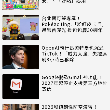
安」、「好熱」必用
台北寶可夢專屬！
PokéXciting!「粉紅皮卡丘」
吊飾首曝光 掛包包慶30週年
OpenAI執行長奧特曼也沉迷
TikTok！「威力太強」失控連
刷3小時已移除
Google將砍Gmail神功能！
2027年起停止支援第三方地址
寄信
2026城鎮韌性防空演習！