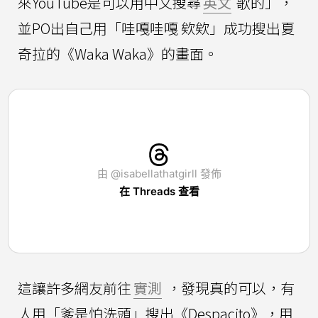
來YouTube是可以用中文搜尋
英文
歌的」，
並PO出自己用「哇嘎哇嘎 欸欸」成功搜出夏
奇拉的《Waka Waka》的畫面。
由 @isabellathatgirll 發佈
在 Threads 查看
這讓許多網友前往
實測
，發現真的可以，有
人用「爹是怕洗頭」搜出《Despacito》，用