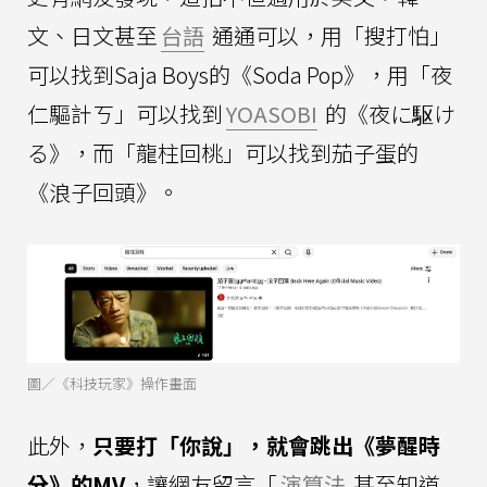
文、日文甚至
台語
通通可以，用「搜打怕」
可以找到Saja Boys的《Soda Pop》，用「夜
仁驅計ㄎ」可以找到
YOASOBI
的《夜に駆け
る》，而「龍柱回桃」可以找到茄子蛋的
《浪子回頭》。
圖／《科技玩家》操作畫面
此外，
只要打「你說」，就會跳出《夢醒時
分》的MV
，讓網友留言「
演算法
甚至知道