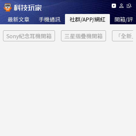
最新文章
手機通訊
社群/APP/網紅
開箱/評
Sony紀念耳機開箱
三星摺疊機開箱
「全新