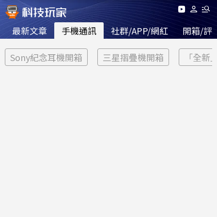
最新文章
手機通訊
社群/APP/網紅
開箱/評
Sony紀念耳機開箱
三星摺疊機開箱
「全新