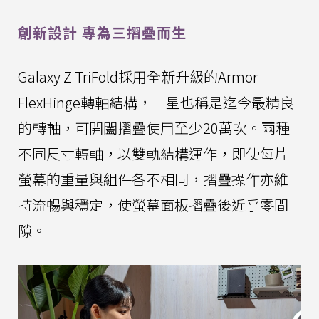
創新設計 專為三摺疊而生
Galaxy Z TriFold採用全新升級的Armor
FlexHinge轉軸結構，三星也稱是迄今最精良
的轉軸，可開闔摺疊使用至少20萬次。兩種
不同尺寸轉軸，以雙軌結構運作，即使每片
螢幕的重量與組件各不相同，摺疊操作亦維
持流暢與穩定，使螢幕面板摺疊後近乎零間
隙。