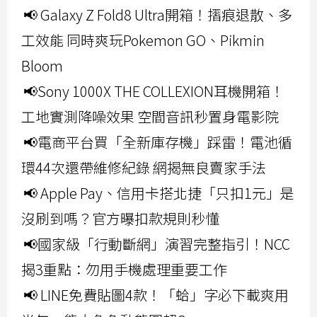
📢 Galaxy Z Fold8 Ultra開箱！摺痕退散、多
工效能 同時爽玩Pokemon GO、Pikmin
Bloom
📢Sony 1000X THE COLLEXION耳機開箱！
工地實測降噪效果 空間音訊秒置身電影院
📢電商平台買「全新庫存機」踩雷！電池循
環44次還帶維修紀錄 網揭無良賣家手法
📢 Apple Pay、信用卡搭北捷「只扣1元」是
沒刷到嗎？官方曝扣款規則秒懂
📢國家級「行動斷網」演習完整指引！NCC
揭3重點：勿用手機處理重要工作
📢 LINE免費貼圖4款！「蛤」字必下載爽用