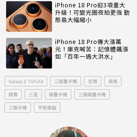
iPhone 18 Pro迎3項重大
升級！可變光圈夜拍更強 動
態島大幅縮小
iPhone 18 Pro傳大漲萬
元！庫克喊苦：記憶體飆漲
如「百年一遇大洪水」
Galaxy Z TriFold
三摺疊手機
定價
規格
開賣
三星
摺疊手機
三摺摺疊手機
三摺手機
平板電腦