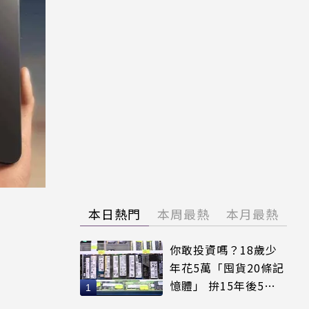
本日熱門
本周最熱
本月最熱
你敢投資嗎？18歲少
年花5萬「囤貨20條記
憶體」 拚15年後5倍
賣出