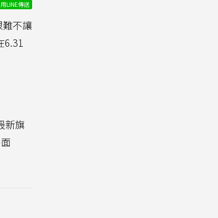
用LINE傳送
計很難不讓
.31
最新旗
平面