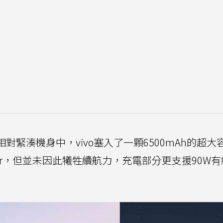
相對緊湊機身中，vivo塞入了一顆6500mAh的超大
 Air，但並未因此犧牲續航力，充電部分更支援90W