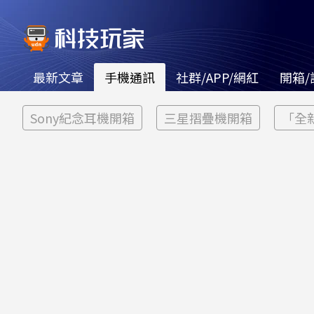
最新文章
手機通訊
社群/APP/網紅
開箱/
Sony紀念耳機開箱
三星摺疊機開箱
「全