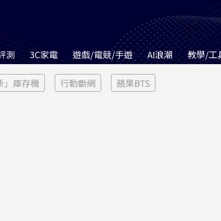
評測
3C家電
遊戲/電競/手遊
AI浪潮
教學/工
新」庫存機
行動斷網
蘋果BTS