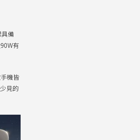
樣具備
援90W有
款手機皆
級少見的