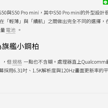
0與S50 Pro mini，其中S50 Pro mini的外型設
顯然在「輕薄」與「續航」之間做出完全不同的選擇，在6
容量
電池
。
實際為旗艦小鋼柏
i」，但
規格
一點也不含糊。處理器直上Qualcomm
5，螢幕採用6.31吋、1.5K解析度與120Hz畫面更新率的