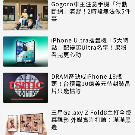
Gogoro車主注意手機「行動
斷網」演習！2時段無法做5件
事
iPhone Ultra摺疊機「5大特
點」配得起Ultra名字！果粉
看完更心動
DRAM奇缺成iPhone 18瓶
頸！台積電10億美元待封裝晶
片只能枯等
三星Galaxy Z Fold8主打全螢
幕觀影 外媒實測打臉：滿滿黑
邊