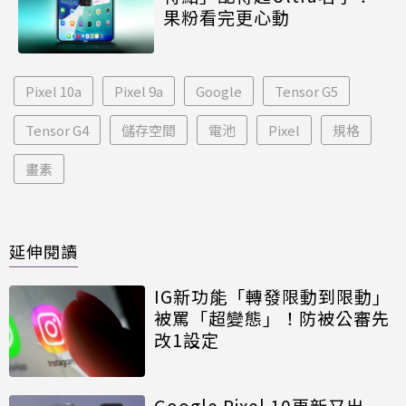
果粉看完更心動
Pixel 10a
Pixel 9a
Google
Tensor G5
Tensor G4
儲存空間
電池
Pixel
規格
畫素
延伸閱讀
IG新功能「轉發限動到限動」
被罵「超變態」！防被公審先
改1設定
Google Pixel 10更新又出