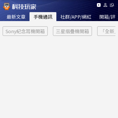
最新文章
手機通訊
社群/APP/網紅
開箱/評
Sony紀念耳機開箱
三星摺疊機開箱
「全新