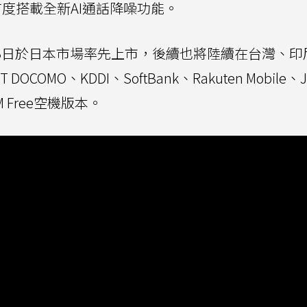
度搭載全新AI通話降噪功能。
11月13日於日本市場率先上市，後續也將陸續在台灣、
MO、KDDI、SoftBank、Rakuten Mobile、J
Free空機版本。