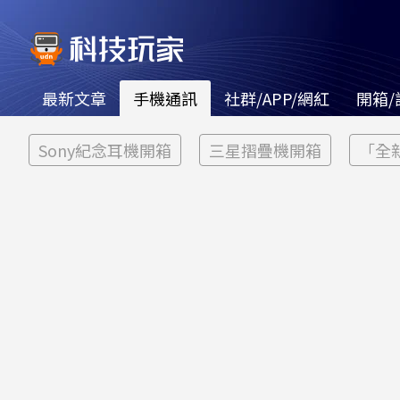
最新文章
手機通訊
社群/APP/網紅
開箱/
Sony紀念耳機開箱
三星摺疊機開箱
「全