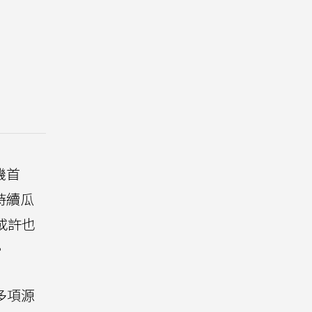
機首
持續瓜
或許也
。
多項源