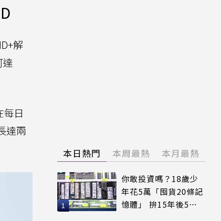
ED
HD+解
可達
0在每日
現長達兩
本日熱門
本周最熱
本月最熱
你敢投資嗎？18歲少
年花5萬「囤貨20條記
憶體」 拚15年後5倍
賣出