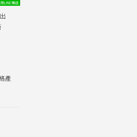
用LINE傳送
推出
新
格產