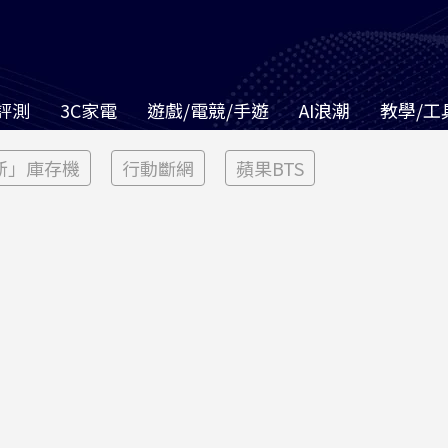
評測
3C家電
遊戲/電競/手遊
AI浪潮
教學/工
新」庫存機
行動斷網
蘋果BTS