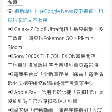
頻道！
💡
追新聞》》在Google News按下追蹤，科
技玩家好文不漏接！
📢 Galaxy Z Fold8 Ultra開箱！摺痕退散、多
工效能 同時爽玩Pokemon GO、Pikmin
Bloom
📢Sony 1000X THE COLLEXION耳機開箱！
工地實測降噪效果 空間音訊秒置身電影院
📢電商平台買「全新庫存機」踩雷！電池循
環44次還帶維修紀錄 網揭無良賣家手法
📢 Apple Pay、信用卡搭北捷「只扣1元」是
沒刷到嗎？官方曝扣款規則秒懂
📢國家級「行動斷網」演習完整指引！NCC