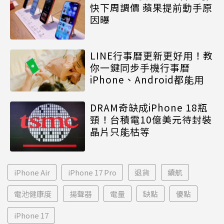
快下周調價 蘋果提前動手原
因曝
LINE行事曆更新更好用！教
你一鍵同步手機行事曆
iPhone、Android都能用
DRAM奇缺成iPhone 18瓶
頸！台積電10億美元待封裝
晶片只能枯等
iPhone Air
iPhone 17 Pro
退貨
續航
電池健康度
揚聲器
電量
缺點
優點
iPhone 17