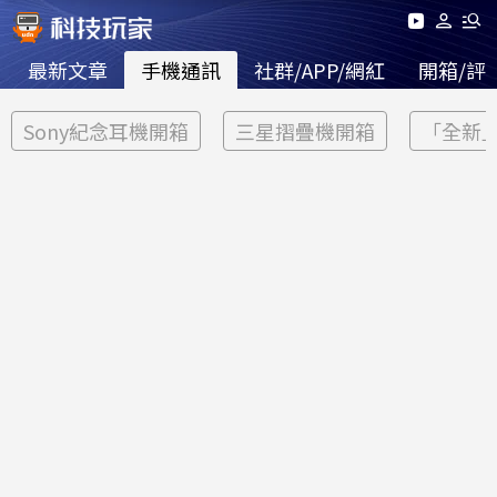
最新文章
手機通訊
社群/APP/網紅
開箱/評
Sony紀念耳機開箱
三星摺疊機開箱
「全新