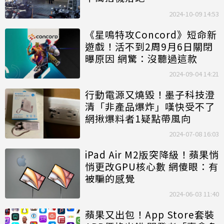
2024-10-09 14:53
《星鳴特攻Concord》短命新
遊戲！活不到2周9月6日關閉
曝原因 網驚：沒聽過這款
2024-09-04 14:21
行動電源又燒毀！墨子科技澄
清「非產品爆炸」嘆快受不了
網揪爆料者1疑點帶風向
2024-07-08 16:03
iPad Air M2版突降級！蘋果悄
悄更改GPU核心數 網傻眼：有
被騙的感覺
2024-06-03 11:40
蘋果又出包！App Store套裝