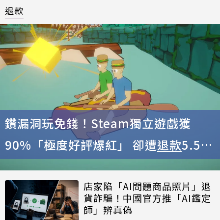
退款
鑽漏洞玩免錢！Steam獨立遊戲獲
90%「極度好評爆紅」 卻遭
退款
5.5萬
次
店家陷「AI問題商品照片」退
貨詐騙！中國官方推「AI鑑定
師」辨真偽