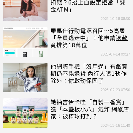
扣錢？6招止血設定拒當「課
金ATM」
2025-10-18 08:30
羅馬仕行動電源召回…5高層
「全員逃走中」！他申請
退款
竟排第18萬位
2025-07-14 09:27
他網購手機「沒用過」有鑑賞
期仍不能退貨 內行人曝1動作
除外：你啟動保固了
2025-02-23 07:50
她抽吉伊卡哇「自製一番賞」
獲「本壘板小八」氣炸 網酸店
家：被棒球打到？
2024-12-16 11:49