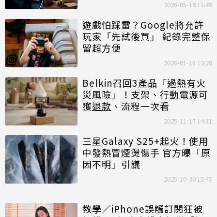
2026-05-18 11:49
遊戲怕踩雷？Google將允許
玩家「先試後買」 紀錄完整保
留超方便
2026-01-13 12:28
Belkin召回3產品「過熱有火
災風險」！支架、行動電源可
獲
退款
、流程一次看
2025-11-17 14:31
三星Galaxy S25+起火！使用
中發熱冒煙燙傷手 官方曝「原
因不明」引議
2025-10-30 15:47
教學／iPhone誤觸訂閱狂被