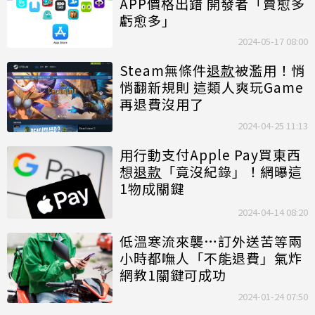
APP價格出錯 開發者「賣愈多
虧愈多」
2024-05-17 08:00
Steam無條件
退款
被濫用！悄
悄翻新規則 這類人爽玩Game
再退費沒用了
2024-04-25 11:13
用行動支付Apple Pay買東西
想
退款
「竟沒紀錄」！網曝這
1物成關鍵
2024-04-14 08:20
低溫寒流來襲…訂外送苦等兩
小時都嘸人「不能退費」氣炸
網教1關鍵可成功
2024-01-24 07:50