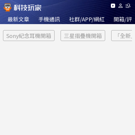
最新文章
手機通訊
社群/APP/網紅
開箱/評
Sony紀念耳機開箱
三星摺疊機開箱
「全新