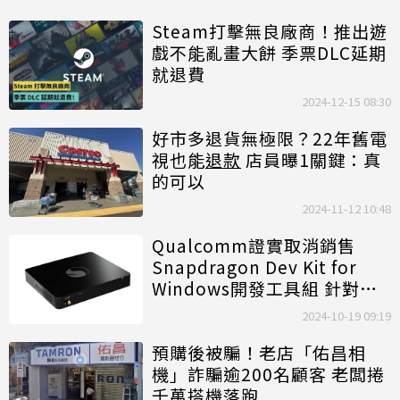
Steam打擊無良廠商！推出遊
戲不能亂畫大餅 季票DLC延期
就退費
2024-12-15 08:30
好市多退貨無極限？22年舊電
視也能
退款
店員曝1關鍵：真
的可以
2024-11-12 10:48
Qualcomm證實取消銷售
Snapdragon Dev Kit for
Windows開發工具組 針對成
立訂單全額
退款
2024-10-19 09:19
預購後被騙！老店「佑昌相
機」詐騙逾200名顧客 老闆捲
千萬搭機落跑