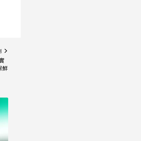
則
！實
保鮮