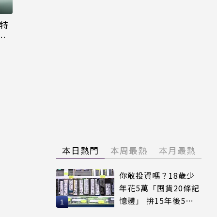
大特
粉
本日熱門
本周最熱
本月最熱
你敢投資嗎？18歲少
年花5萬「囤貨20條記
憶體」 拚15年後5倍
賣出