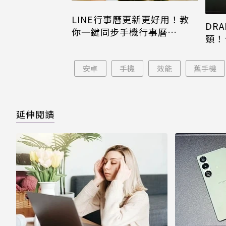
LINE行事曆更新更好用！教
DRA
你一鍵同步手機行事曆
頸！
iPhone、Android都能用
片只
安卓
手機
效能
舊手機
延伸閱讀