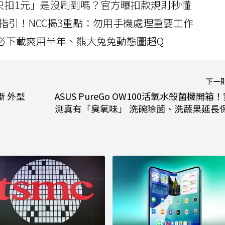
北捷「只扣1元」是沒刷到嗎？官方曝扣款規則秒懂
指引！NCC揭3重點：勿用手機處理重要工作
」字必下載爽用半年、熊大兔兔動態圖超Q
下一
 外型
ASUS PureGo OW100活氧水殺菌機開箱
測真有「臭氧味」 洗碗除菌、洗蔬果延長