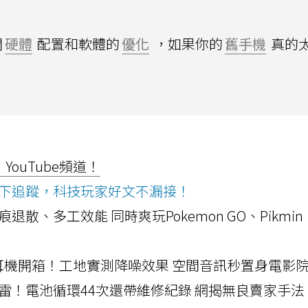
開
硬體
配置和軟體的
優化
，如果你的
舊手機
真的
ouTube頻道！
ws按下追蹤，科技玩家好文不漏接！
a開箱！摺痕退散、多工效能 同時爽玩Pokemon GO、Pikmin
LLEXION耳機開箱！工地實測降噪效果 空間音訊秒置身電影
雷！電池循環44次還帶維修紀錄 網揭無良賣家手法