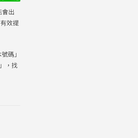
能會出
能有效提
本號碼」
」，找