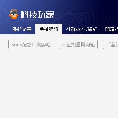
最新文章
手機通訊
社群/APP/網紅
開箱/
Sony紀念耳機開箱
三星摺疊機開箱
「全