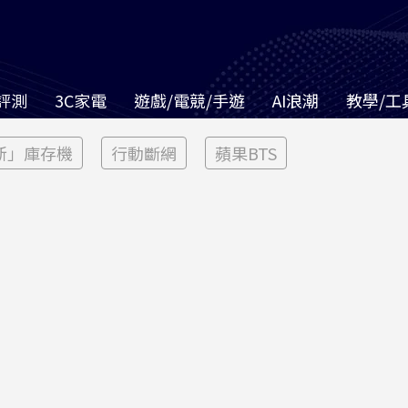
評測
3C家電
遊戲/電競/手遊
AI浪潮
教學/工
新」庫存機
行動斷網
蘋果BTS