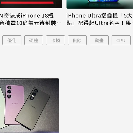
M奇缺成iPhone 18瓶
iPhone Ultra摺疊機「5
台積電10億美元待封裝晶
點」配得起Ultra名字！果
能枯等
看完更心動
優化
硬體
卡頓
刪除
動畫
CPU