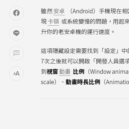
雖然
安卓
（Android）手機現
現
卡頓
或系統變慢的問題，用起
升你的老安卓機的運行速度。
這項隱藏設定需要找到「設定」中
7次之後就可以開啟「開發人員選
到
視窗
動畫
比例
（Window anima
scale）、
動畫時長比例
（Animati