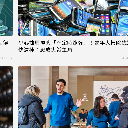
互傳
小心抽屜裡的「不定時炸彈」！過年大掃除找
快清掉：恐成火災主角
23 11:37
202