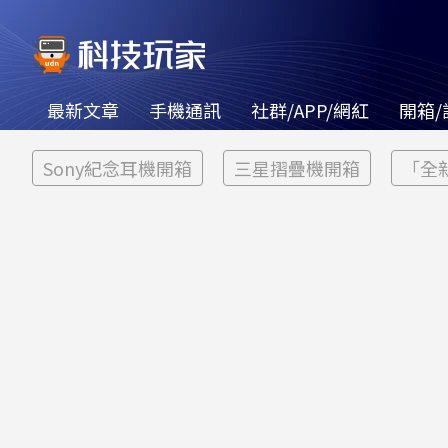
最新文章
手機通訊
社群/APP/網紅
開箱/
Sony紀念耳機開箱
三星摺疊機開箱
「全