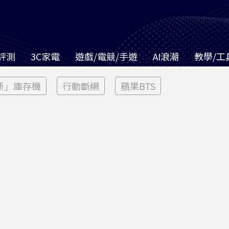
評測
3C家電
遊戲/電競/手遊
AI浪潮
教學/工
新」庫存機
行動斷網
蘋果BTS