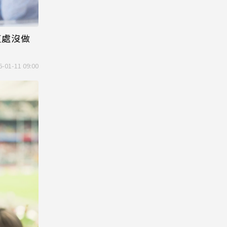
這處沒做
6-01-11 09:00