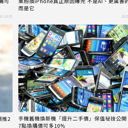
設備可
果粉換iPhone真正原因曝光 不是AI、更厲害
而是它
01 10:35
202
手機舊機換新機「提升二手價」保值祕技公開
網推2
7點換購價可多10%