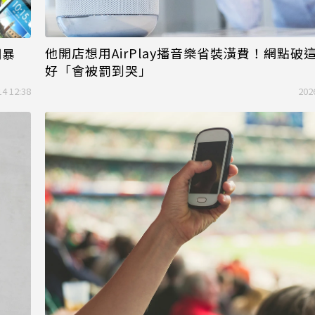
他開店想用AirPlay播音樂省裝潢費！網點破
網暴
好「會被罰到哭」
14 12:38
202