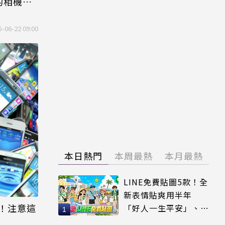
的相機…
5-06-22 09:00
本日熱門
本周最熱
本月最熱
LINE免費貼圖5款！全
新表情貼爽用半年
！注意這
「好人一生平安」、
「好熱」必用