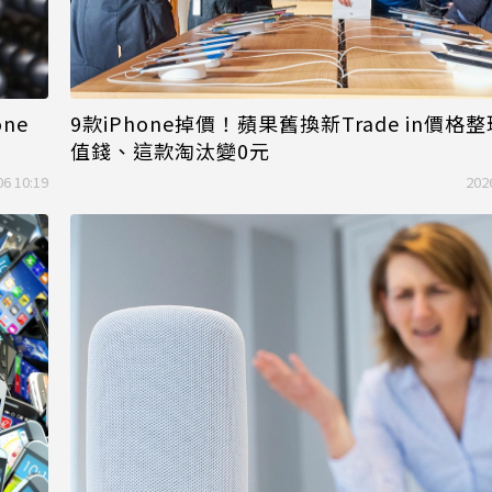
ne
9款iPhone掉價！蘋果舊換新Trade in價格整
值錢、這款淘汰變0元
06 10:19
202