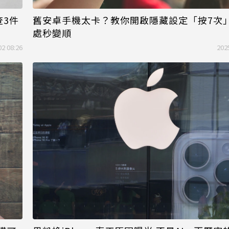
舊安卓手機太卡？教你開啟隱藏設定「按7次」
查3件
處秒變順
02 08:26
202