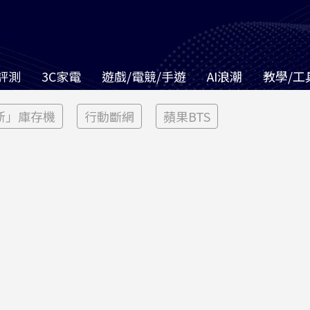
評測
3C家電
遊戲/電競/手遊
AI浪潮
教學/工
新」庫存機
行動斷網
蘋果BTS