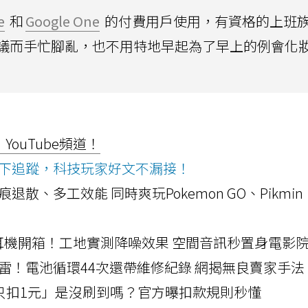
e
和
Google One
的付費用戶使用，有資格的上班
議而手忙腳亂，也不用特地早起為了早上的例會化
ouTube頻道！
ws按下追蹤，科技玩家好文不漏接！
a開箱！摺痕退散、多工效能 同時爽玩Pokemon GO、Pikmin
LLEXION耳機開箱！工地實測降噪效果 空間音訊秒置身電影
雷！電池循環44次還帶維修紀錄 網揭無良賣家手法
北捷「只扣1元」是沒刷到嗎？官方曝扣款規則秒懂