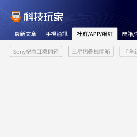
最新文章
手機通訊
社群/APP/網紅
開箱/
Sony紀念耳機開箱
三星摺疊機開箱
「全