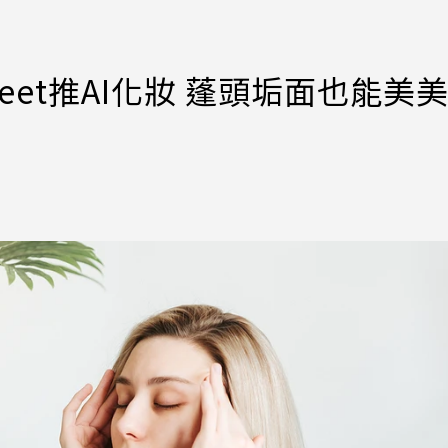
Meet推AI化妝 蓬頭垢面也能美