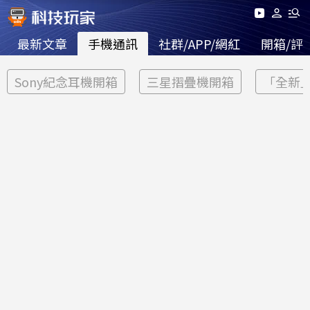
最新文章
手機通訊
社群/APP/網紅
開箱/評
Sony紀念耳機開箱
三星摺疊機開箱
「全新