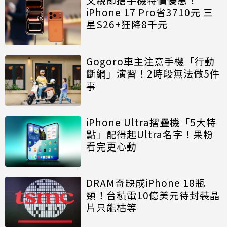
iPhone 17 Pro省3710元 三
星S26+狂降8千元
Gogoro車主注意手機「行動
斷網」演習！2時段無法做5件
事
iPhone Ultra摺疊機「5大特
點」配得起Ultra名字！果粉
看完更心動
DRAM奇缺成iPhone 18瓶
頸！台積電10億美元待封裝晶
片只能枯等