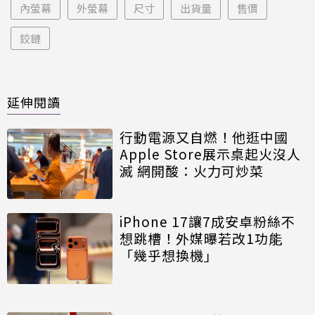
內螢幕
外螢幕
尺寸
出貨量
售價
鉸鏈
延伸閱讀
行動電源又自燃！他逛中國
Apple Store展示桌起火沒人
滅 網開酸：火力可炒菜
iPhone 17讓7成安卓粉絲不
想跳槽！外媒曝若改1功能
「幾乎想換機」