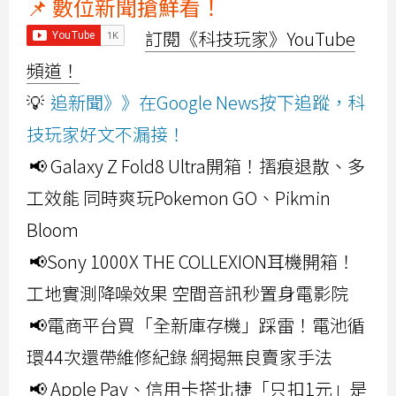
📌 數位新聞搶鮮看！
訂閱《科技玩家》YouTube
頻道！
💡
追新聞》》在Google News按下追蹤，科
技玩家好文不漏接！
📢 Galaxy Z Fold8 Ultra開箱！摺痕退散、多
工效能 同時爽玩Pokemon GO、Pikmin
Bloom
📢Sony 1000X THE COLLEXION耳機開箱！
工地實測降噪效果 空間音訊秒置身電影院
📢電商平台買「全新庫存機」踩雷！電池循
環44次還帶維修紀錄 網揭無良賣家手法
📢 Apple Pay、信用卡搭北捷「只扣1元」是