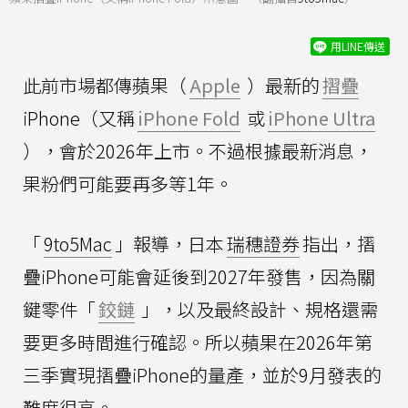
用LINE傳送
此前市場都傳蘋果（
Apple
）最新的
摺疊
iPhone（又稱
iPhone Fold
或
iPhone Ultra
），會於2026年上市。不過根據最新消息，
果粉們可能要再多等1年。
「
9to5Mac
」報導，日本
瑞穗證券
指出，摺
疊iPhone可能會延後到2027年發售，因為關
鍵零件「
鉸鏈
」，以及最終設計、規格還需
要更多時間進行確認。所以蘋果在2026年第
三季實現摺疊iPhone的量產，並於9月發表的
難度很高。