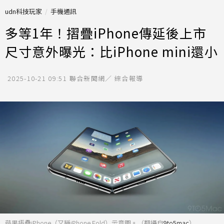
udn科技玩家
手機通訊
多等1年！摺疊iPhone傳延後上市
尺寸意外曝光：比iPhone mini還小
2025-10-21 09:51
聯合新聞網／ 綜合報導
蘋果摺疊iPhone（又稱iPhone Fold）示意圖。（翻攝自
9to5mac
）