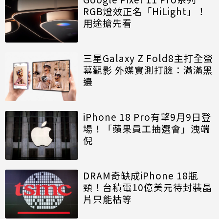
RGB燈效正名「HiLight」！
用途搶先看
三星Galaxy Z Fold8主打全螢
幕觀影 外媒實測打臉：滿滿黑
邊
iPhone 18 Pro有望9月9日登
場！「蘋果員工抽選會」洩端
倪
DRAM奇缺成iPhone 18瓶
頸！台積電10億美元待封裝晶
片只能枯等