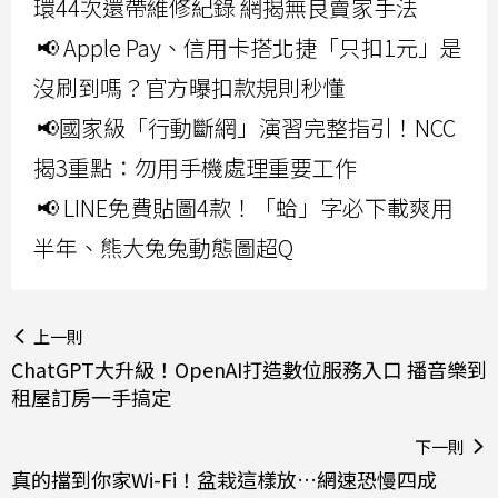
環44次還帶維修紀錄 網揭無良賣家手法
📢 Apple Pay、信用卡搭北捷「只扣1元」是
沒刷到嗎？官方曝扣款規則秒懂
📢國家級「行動斷網」演習完整指引！NCC
揭3重點：勿用手機處理重要工作
📢 LINE免費貼圖4款！「蛤」字必下載爽用
半年、熊大兔兔動態圖超Q
上一則
ChatGPT大升級！OpenAI打造數位服務入口 播音樂到
租屋訂房一手搞定
下一則
真的擋到你家Wi-Fi！盆栽這樣放…網速恐慢四成