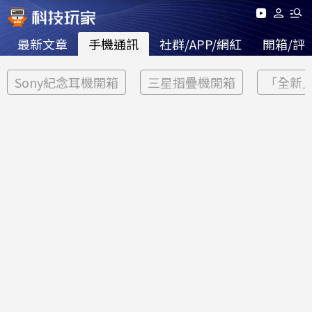
最新文章
手機通訊
社群/APP/網紅
開箱/評
Sony紀念耳機開箱
三星摺疊機開箱
「全新