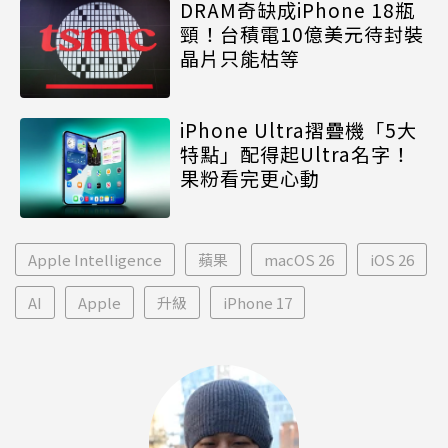
DRAM奇缺成iPhone 18瓶
頸！台積電10億美元待封裝
晶片只能枯等
iPhone Ultra摺疊機「5大
特點」配得起Ultra名字！
果粉看完更心動
Apple Intelligence
蘋果
macOS 26
iOS 26
AI
Apple
升級
iPhone 17