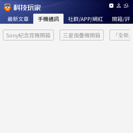
最新文章
手機通訊
社群/APP/網紅
開箱/評
Sony紀念耳機開箱
三星摺疊機開箱
「全新