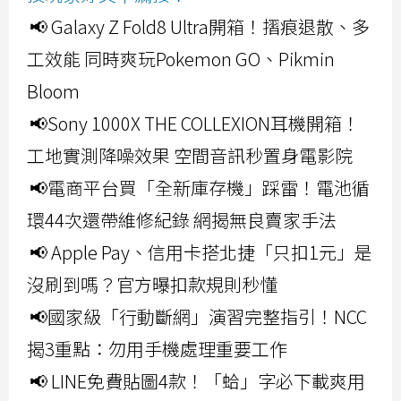
📢 Galaxy Z Fold8 Ultra開箱！摺痕退散、多
工效能 同時爽玩Pokemon GO、Pikmin
Bloom
📢Sony 1000X THE COLLEXION耳機開箱！
工地實測降噪效果 空間音訊秒置身電影院
📢電商平台買「全新庫存機」踩雷！電池循
環44次還帶維修紀錄 網揭無良賣家手法
📢 Apple Pay、信用卡搭北捷「只扣1元」是
沒刷到嗎？官方曝扣款規則秒懂
📢國家級「行動斷網」演習完整指引！NCC
揭3重點：勿用手機處理重要工作
📢 LINE免費貼圖4款！「蛤」字必下載爽用