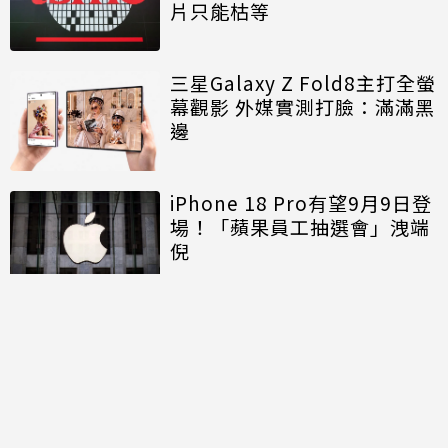
片只能枯等
三星Galaxy Z Fold8主打全螢
幕觀影 外媒實測打臉：滿滿黑
邊
iPhone 18 Pro有望9月9日登
場！「蘋果員工抽選會」洩端
倪
討論區
共有
0
則留言