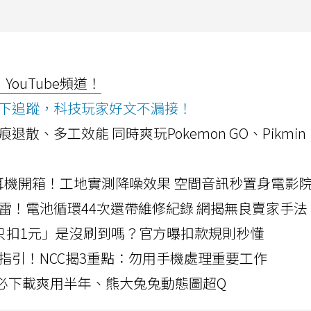
ouTube頻道！
ws按下追蹤，科技玩家好文不漏接！
a開箱！摺痕退散、多工效能 同時爽玩Pokemon GO、Pikmin
LLEXION耳機開箱！工地實測降噪效果 空間音訊秒置身電影
雷！電池循環44次還帶維修紀錄 網揭無良賣家手法
北捷「只扣1元」是沒刷到嗎？官方曝扣款規則秒懂
指引！NCC揭3重點：勿用手機處理重要工作
」字必下載爽用半年、熊大兔兔動態圖超Q