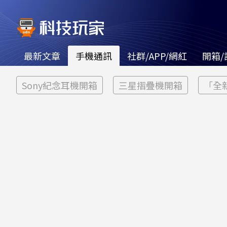
最新文章
手機通訊
社群/APP/網紅
開箱/
Sony紀念耳機開箱
三星摺疊機開箱
「全