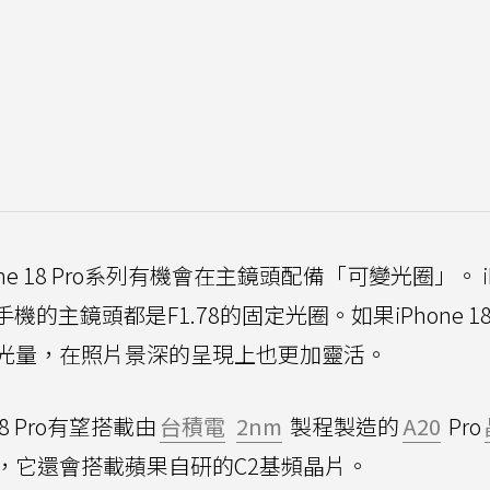
 18 Pro系列有機會在主鏡頭配備「可變光圈」。 iP
，這些手機的主鏡頭都是F1.78的固定光圈。如果iPhone 18
光量，在照片景深的呈現上也更加靈活。
18 Pro有望搭載由
台積電
2nm
製程製造的
A20
Pro
，它還會搭載蘋果自研的C2基頻晶片。