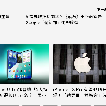
下一
幕重量
AI摘要吃掉點閱率？《滾石》出版商怒告
Google「偷新聞」衝擊收益
iPhone 18 Pro有望9月9
one Ultra摺疊機「5大特
場！「蘋果員工抽選會」
配得起Ultra名字！果粉
倪
更心動