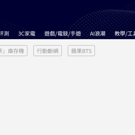
評測
3C家電
遊戲/電競/手遊
AI浪潮
教學/工
新」庫存機
行動斷網
蘋果BTS