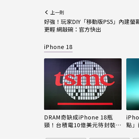
上一則
好強！玩家DIY「移動版PS5」內建螢
更輕 網敲碗：官方快出
iPhone 18
DRAM奇缺成iPhone 18瓶
iPh
頸！台積電10億美元待封裝晶
點」
片只能枯等
看完