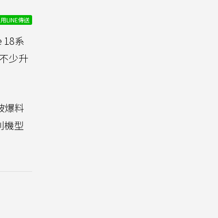
用LINE傳送
 18系
不少升
被爆料
系列機型