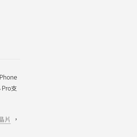
hone
 Pro支
晶片
，