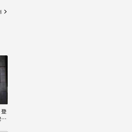
則
日登
洩端