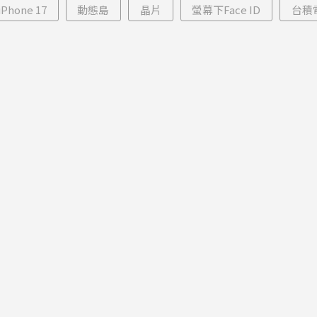
iPhone 17
動態島
晶片
螢幕下Face ID
台積