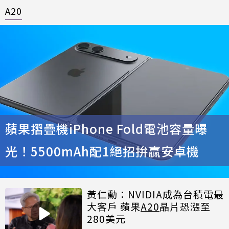
A20
蘋果摺疊機iPhone Fold電池容量曝
光！5500mAh配1絕招拚贏安卓機
黃仁勳：NVIDIA成為台積電最
大客戶 蘋果
A20
晶片恐漲至
280美元