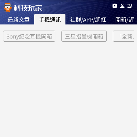
最新文章
手機通訊
社群/APP/網紅
開箱/評
Sony紀念耳機開箱
三星摺疊機開箱
「全新