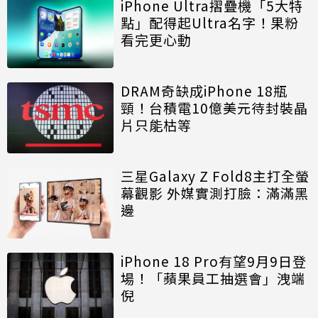
iPhone Ultra摺疊機「5大特
點」配得起Ultra名字！果粉
看完更心動
DRAM奇缺成iPhone 18瓶
頸！台積電10億美元待封裝晶
片只能枯等
三星Galaxy Z Fold8主打全螢
幕觀影 外媒實測打臉：滿滿黑
邊
iPhone 18 Pro有望9月9日登
場！「蘋果員工抽選會」洩端
倪