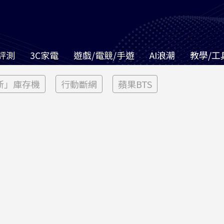
評測
3C家電
遊戲/電競/手遊
AI浪潮
教學/工
新」庫存機
行動斷網
蘋果BTS