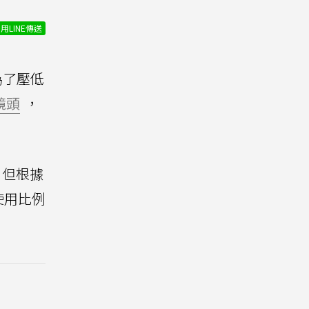
用LINE傳送
為了壓低
鏡頭
，
，但根據
使用比例