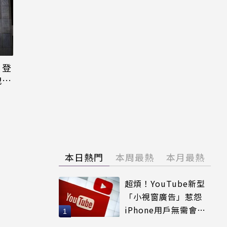
日登
洩端
本日熱門
本周最熱
本月最熱
超煩！YouTube新型
「小視窗廣告」惹怨
iPhone用戶無需會員
輕鬆解決