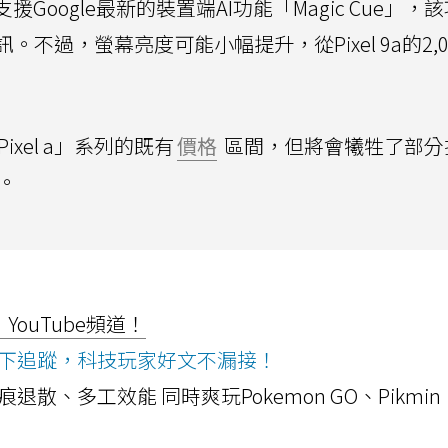
支援Google最新的裝置端AI功能「Magic Cue」，
，螢幕亮度可能小幅提升，從Pixel 9a的2,000 
ixel a」系列的既有
價格
區間，但將會犧牲了部分
市。
ouTube頻道！
ws按下追蹤，科技玩家好文不漏接！
a開箱！摺痕退散、多工效能 同時爽玩Pokemon GO、Pikmin