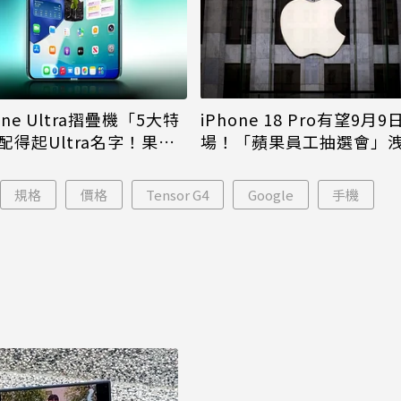
iPhone 18 Pro有望9月9
one Ultra摺疊機「5大特
場！「蘋果員工抽選會」
配得起Ultra名字！果粉
倪
更心動
規格
價格
Tensor G4
Google
手機