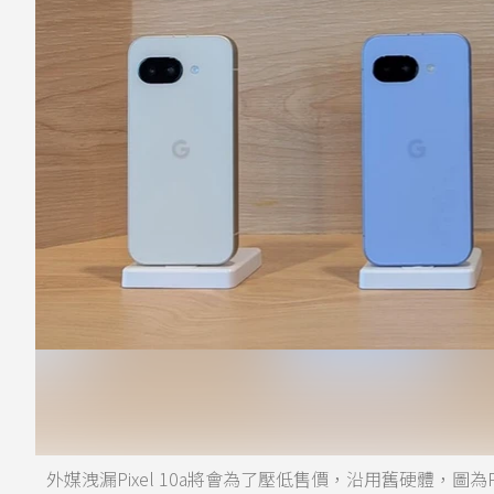
外媒洩漏Pixel 10a將會為了壓低售價，沿用舊硬體，圖為P