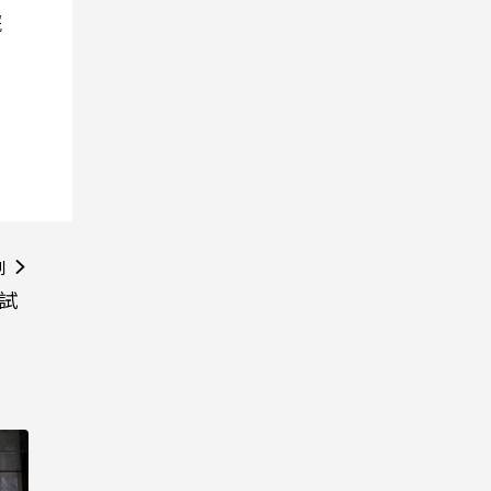
院
則
測試