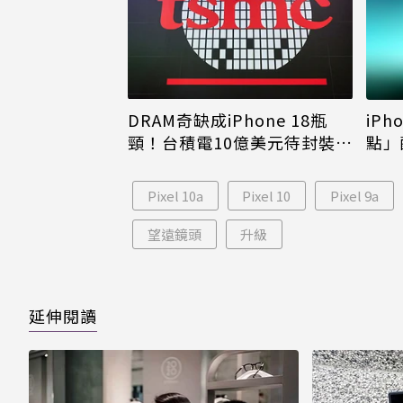
DRAM奇缺成iPhone 18瓶
iPh
頸！台積電10億美元待封裝晶
點」
片只能枯等
看完
Pixel 10a
Pixel 10
Pixel 9a
望遠鏡頭
升級
延伸閱讀