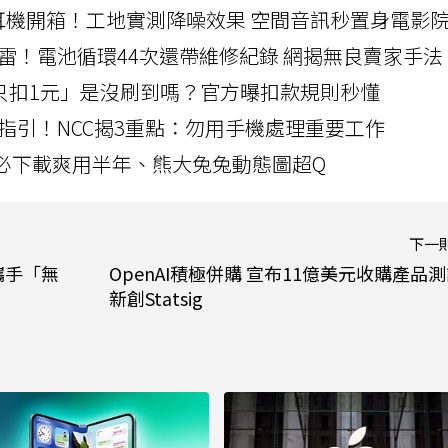
LLEXION耳機開箱！工地實測降噪效果 空間音訊秒置身電影
雷！電池循環44次還帶維修紀錄 網揭無良賣家手法
北捷「只扣1元」是沒刷到嗎？官方曝扣款規則秒懂
指引！NCC揭3重點：勿用手機處理重要工作
」字必下載爽用半年、熊大兔兔動態圖超Q
下一
攜手「無
OpenAI積極併購 宣布11億美元收購產品
新創Statsig