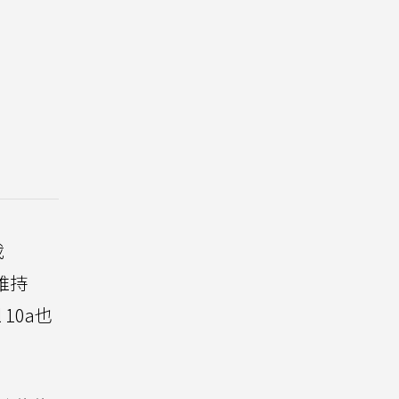
載
能維持
10a也