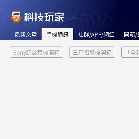
最新文章
手機通訊
社群/APP/網紅
開箱/
Sony紀念耳機開箱
三星摺疊機開箱
「全