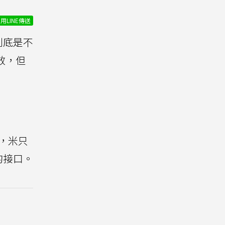
用LINE傳送
到底是不
效，但
，米只
的接口。