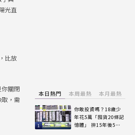
陽光直
，比放
旦你關閉
本日熱門
本周最熱
本月最熱
快取，需
你敢投資嗎？18歲少
年花5萬「囤貨20條記
憶體」 拚15年後5倍
賣出