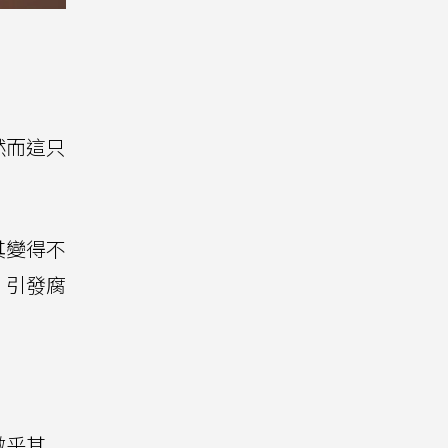
然而這只
其變得不
，引發腐
微乎其