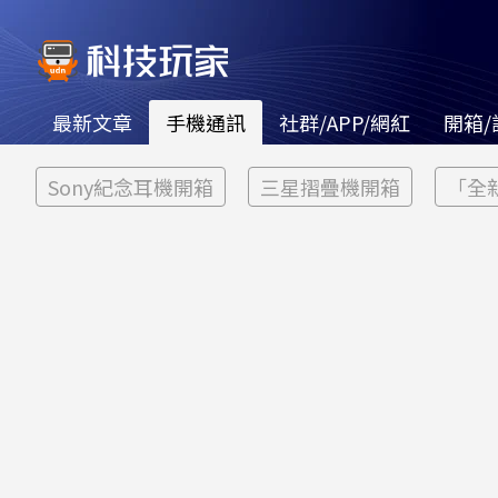
最新文章
手機通訊
社群/APP/網紅
開箱/
Sony紀念耳機開箱
三星摺疊機開箱
「全