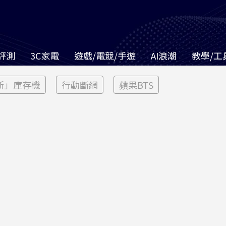
評測
3C家電
遊戲/電競/手遊
AI浪潮
教學/工
新」庫存機
行動斷網
蘋果BTS