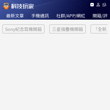
最新文章
手機通訊
社群/APP/網紅
開箱/評
Sony紀念耳機開箱
三星摺疊機開箱
「全新