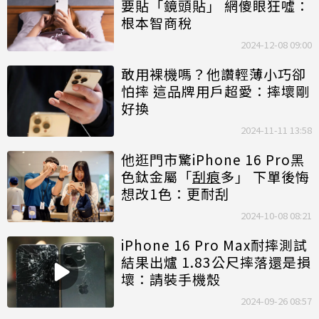
要貼「鏡頭貼」 網傻眼狂噓：
根本智商稅
2024-12-08 09:00
敢用裸機嗎？他讚輕薄小巧卻
怕摔 這品牌用戶超愛：摔壞剛
好換
2024-11-11 13:58
他逛門市驚iPhone 16 Pro黑
色鈦金屬「
刮痕
多」 下單後悔
想改1色：更耐刮
2024-10-08 08:21
iPhone 16 Pro Max耐摔測試
結果出爐 1.83公尺摔落還是損
壞：請裝手機殼
2024-09-26 08:57