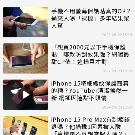
手機不用螢幕保護貼真的OK？
過來人曝「裸機」多年結果眾
人驚
2024-06-22 15:19
「想買2000元以下手機保護
貼」哪款防刮效果強？網曝最
甜CP值：這樣買才對
2024-04-28 10:20
iPhone 15精細織紋保護殼真
的糟？YouTuber清潔煥然一
新 網卻因這點不領情
2024-03-20 12:59
iPhone 15 Pro Max有
刮痕
該
退嗎？他猶豫1因素被大酸
「這樣還不退想當聖人嗎？」