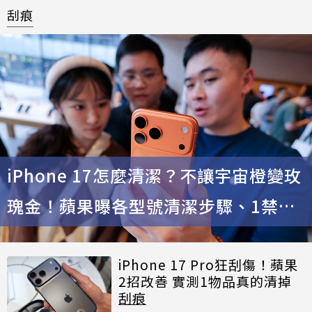
刮痕
iPhone 17怎麼清潔？不讓宇宙橙變玫
瑰金！蘋果曝各型號清潔步驟、1禁忌
傷手機
iPhone 17 Pro狂刮傷！蘋果
2招改善 實測1物品真的清掉
刮痕