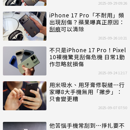
2025-09-29 09:26
iPhone 17 Pro「不耐用」頻
出現刮傷？蘋果曝真正原因：
刮痕
可以清除
2025-09-26 10:21
不只是iPhone 17 Pro！Pixel
10裸機驚見刮傷危機 日常1動
作忽略就損傷
2025-09-24 12:17
用米吸水、用牙膏修裂縫…行
家曝8大手機無用「撇步」：
只會變更糟
2025-09-07 07:50
他苦惱手機常刮到…掙扎要不