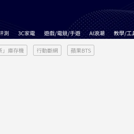
評測
3C家電
遊戲/電競/手遊
AI浪潮
教學/工
新」庫存機
行動斷網
蘋果BTS