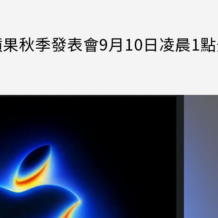
？蘋果秋季發表會9月10日凌晨1