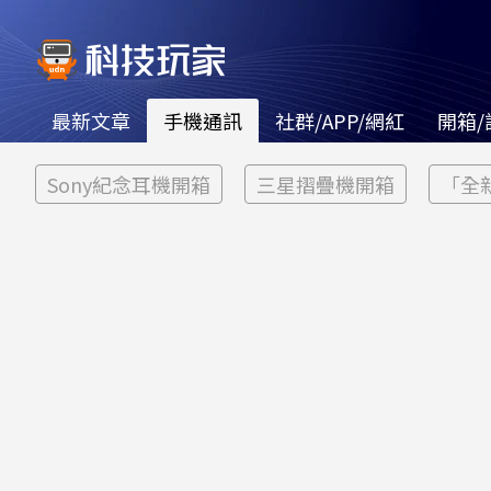
最新文章
手機通訊
社群/APP/網紅
開箱/
Sony紀念耳機開箱
三星摺疊機開箱
「全