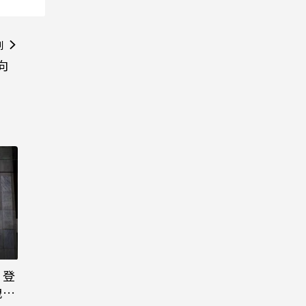
則
向
日登
洩端