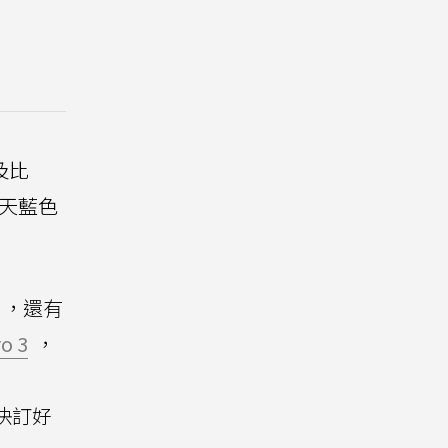
及比
的天藍色
，還有
o 3
，
趕快訂好