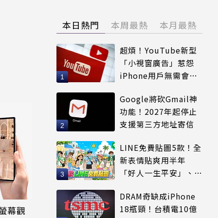
本日熱門
本周最熱
本月最熱
超煩！YouTube新型
「小視窗廣告」惹怨
iPhone用戶無需會員
輕鬆解決
Google將砍Gmail神
功能！2027年起停止
支援第三方地址寄信
LINE免費貼圖5款！全
新表情貼爽用半年
「好人一生平安」、
「好熱」必用
DRAM奇缺成iPhone
18瓶頸！台積電10億
打全螢幕觀