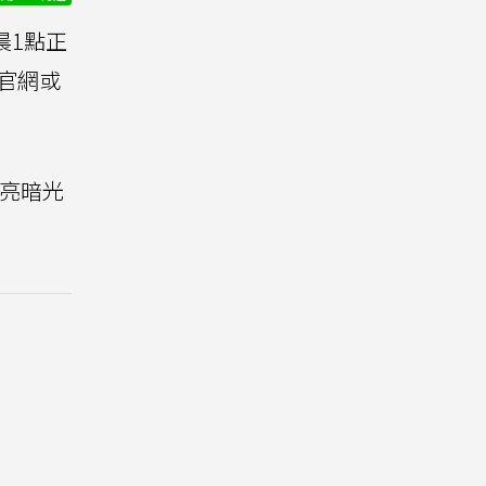
晨1點正
過官網或
的亮暗光