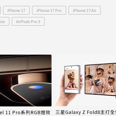
倪
更心動
iPhone 17
iPhone 17 Pro
iPhone 17 Air
ple
AirPods Pro 3
三星Galaxy Z Fold8主
ixel 11 Pro系列RGB燈效