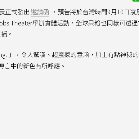
凌晨正式發出
邀請函
，預告將於台灣時間9月10日凌
Jobs Theater舉辦實體活動，全球果粉也同樣可透
直播。
ping. 」，令人驚嘆、超震撼的意涵，加上有點神秘
傳言中的新色有所呼應。