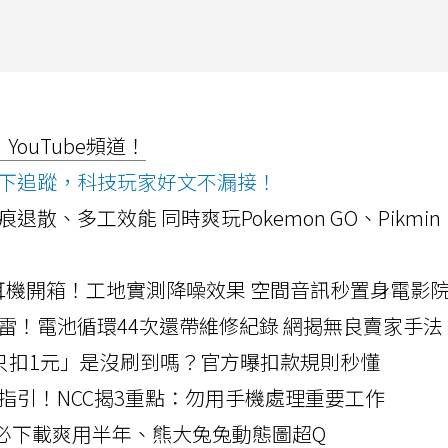
ouTube頻道！
ws按下追蹤，科技玩家好文不漏接！
a開箱！摺痕退散、多工效能 同時爽玩Pokemon GO、Pikmin
LLEXION耳機開箱！工地實測降噪效果 空間音訊秒置身電影
雷！電池循環44次還帶維修紀錄 網揭無良賣家手法
北捷「只扣1元」是沒刷到嗎？官方曝扣款規則秒懂
指引！NCC揭3重點：勿用手機處理重要工作
」字必下載爽用半年、熊大兔兔動態圖超Q