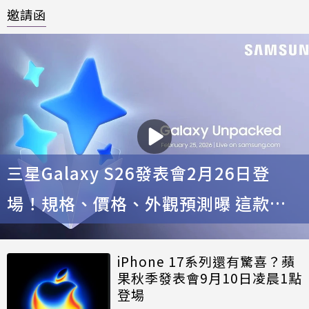
邀請函
三星Galaxy S26發表會2月26日登
場！規格、價格、外觀預測曝 這款有
新紫色
iPhone 17系列還有驚喜？蘋
果秋季發表會9月10日凌晨1點
登場