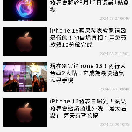
發表會將於9月10日凌晨1點登
場
2024-08-27 06:46
iPhone 16蘋果發表會
邀請函
是假的！他自爆真相：用免費
軟體10分鐘完成
2024-08-21 12:01
現在別買iPhone 15！內行人
急勸2大點：它成為最快過氣
蘋果手機
2024-08-21 08:48
iPhone 16發表日曝光！蘋果
發表會
邀請函
遭外洩「最大看
點」 這天有望預購
2024-08-20 10:25