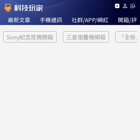
最新文章
手機通訊
社群/APP/網紅
開箱/評
Sony紀念耳機開箱
三星摺疊機開箱
「全新