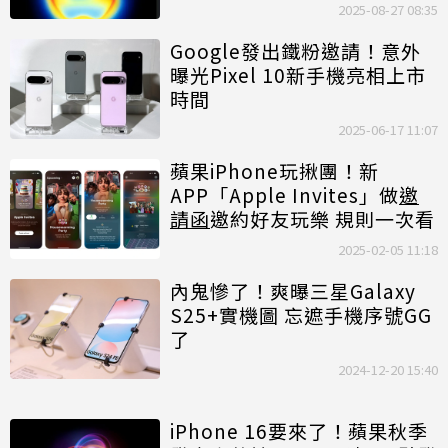
2025-08-27 08:35
Google發出鐵粉邀請！意外
曝光Pixel 10新手機亮相上市
時間
2025-06-17 11:07
蘋果iPhone玩揪團！新
APP「Apple Invites」做
邀
請函
邀約好友玩樂 規則一次看
2025-02-05 11:18
內鬼慘了！爽曝三星Galaxy
S25+實機圖 忘遮手機序號GG
了
2024-12-20 15:40
iPhone 16要來了！蘋果秋季