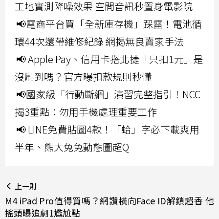
工地實測降噪效果 空間音訊秒置身電影院
📢電商平台買「全新庫存機」踩雷！電池循
環44次還帶維修紀錄 網揭無良賣家手法
📢 Apple Pay、信用卡搭北捷「只扣1元」是
沒刷到嗎？官方曝扣款規則秒懂
📢國家級「行動斷網」演習完整指引！NCC
揭3重點：勿用手機處理重要工作
📢 LINE免費貼圖4款！「蛤」字必下載爽用
半年、熊大兔兔動態圖超Q
上一則
M4 iPad Pro值得買嗎？網讚橫向Face ID解鎖超香 他
搖頭曝追劇1尷尬點