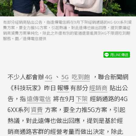
有部分經銷商貼出公告，指遠傳電信將在9月下架經銷通路的4G 6XX系列資
費方案，要全力推5G方案，引起熱議，對此遠傳也做出回應，提到要讓經
銷商資費方案單純化，除此之外還有別的管道還是能買到4G不限速吃到飽
服務。圖／遠傳電信提供
用LINE傳送
不少人都會辦
4G
、
5G
吃到飽
，聯合新聞網
《科技玩家》昨日
報導
有部分
經銷商
貼出公
告，指
遠傳電信
將在9月
下架
經銷通路的4G
6XX系列
資費
方案，要全力推5G方案，引起
熱議，對此遠傳也做出回應，提到是基於經
銷商通路客群的經營考量而做出決定，除此