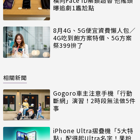
橫向Face ID解鎖超香 他搖頭
曝追劇1尷尬點
8月4G、5G便宜資費懶人包／
4G吃到飽方案特價、5G方案
祭399拚了
相關新聞
Gogoro車主注意手機「行動
斷網」演習！2時段無法做5件
事
iPhone Ultra摺疊機「5大特
點」配得起Ultra名字！果粉