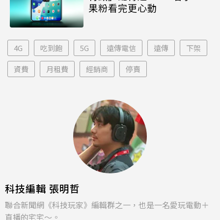
果粉看完更心動
4G
吃到飽
5G
遠傳電信
遠傳
下架
資費
月租費
經銷商
停賣
科技編輯 張明哲
聯合新聞網《科技玩家》編輯群之一，也是一名愛玩電動＋
直播的宅宅～。