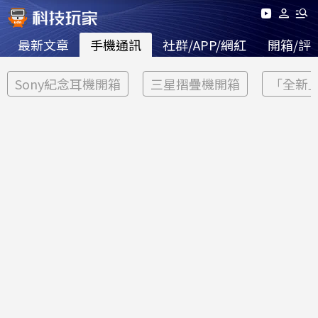
最新文章
手機通訊
社群/APP/網紅
開箱/評
Sony紀念耳機開箱
三星摺疊機開箱
「全新