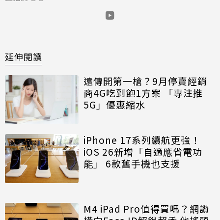
延伸閱讀
遠傳開第一槍？9月停賣經銷
商4G吃到飽1方案 「專注推
5G」優惠縮水
iPhone 17系列續航更強！
iOS 26新增「自適應省電功
能」 6款舊手機也支援
M4 iPad Pro值得買嗎？網讚