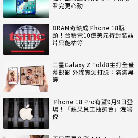
看完更心動
DRAM奇缺成iPhone 18瓶
頸！台積電10億美元待封裝晶
片只能枯等
三星Galaxy Z Fold8主打全螢
幕觀影 外媒實測打臉：滿滿黑
邊
iPhone 18 Pro有望9月9日登
場！「蘋果員工抽選會」洩端
倪