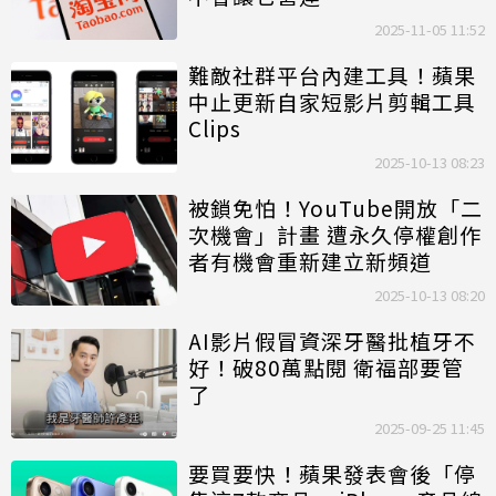
2025-11-05 11:52
難敵社群平台內建工具！蘋果
中止更新自家短影片剪輯工具
Clips
2025-10-13 08:23
被鎖免怕！YouTube開放「二
次機會」計畫 遭永久停權創作
者有機會重新建立新頻道
2025-10-13 08:20
AI影片假冒資深牙醫批植牙不
好！破80萬點閱 衛福部要管
了
2025-09-25 11:45
要買要快！蘋果發表會後「停