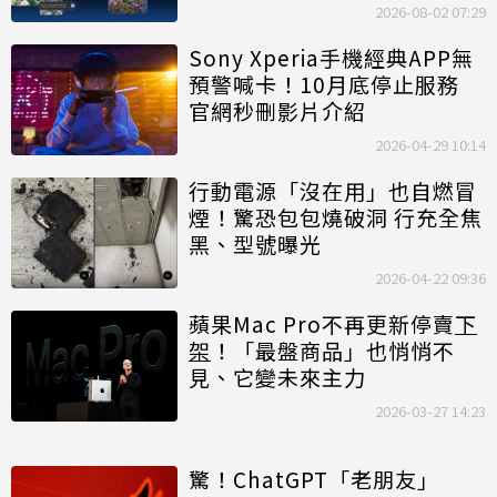
2026-08-02 07:29
Sony Xperia手機經典APP無
預警喊卡！10月底停止服務
官網秒刪影片介紹
2026-04-29 10:14
行動電源「沒在用」也自燃冒
煙！驚恐包包燒破洞 行充全焦
黑、型號曝光
2026-04-22 09:36
蘋果Mac Pro不再更新停賣
下
架
！「最盤商品」也悄悄不
見、它變未來主力
2026-03-27 14:23
驚！ChatGPT「老朋友」