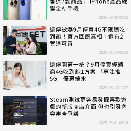
售這7款商品」 iPhone產品線
變全AI手機
2025-08-28 09:52
遠傳被爆9月停賣4G不限速吃
到飽！官方回應真相：還有2
管道可買
2025-08-19 09:35
遠傳開第一槍？9月停賣經銷
商4G吃到飽1方案 「專注推
5G」優惠縮水
2025-08-18 12:27
Steam測試更容易發掘喜歡遊
戲的新版商店介面 但也引發內
容審查爭議
2025-08-01 08:18