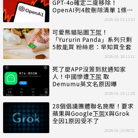
GPT-4o確定二度移除！
OpenAI列4款刪除清單 1條件
才能使用
2026-02-02 12:33
可愛熊貓貼圖
下架
！
「Yururin Panda」系列只剩
5款能買 粉絲悲：早知買全套
2026-01-28 12:11
死了麼APP沒簽到就通知家
人！中國慘遭
下架
取
Demumu英文名原因曝
2026-01-16 11:38
28個倡議團體聯名施壓！要求
蘋果與Google
下架
X與Grok
全因1原因受不了
2026-01-16 08:31