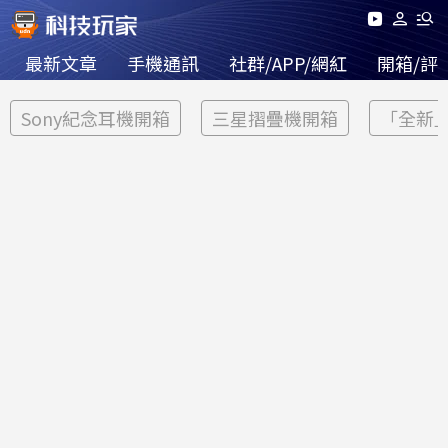
最新文章
手機通訊
社群/APP/網紅
開箱/評
Sony紀念耳機開箱
三星摺疊機開箱
「全新