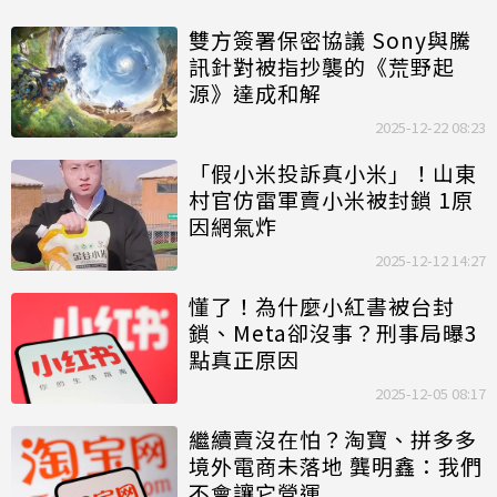
雙方簽署保密協議 Sony與騰
訊針對被指抄襲的《荒野起
源》達成和解
2025-12-22 08:23
「假小米投訴真小米」！山東
村官仿雷軍賣小米被封鎖 1原
因網氣炸
2025-12-12 14:27
懂了！為什麼小紅書被台封
鎖、Meta卻沒事？刑事局曝3
點真正原因
2025-12-05 08:17
繼續賣沒在怕？淘寶、拼多多
境外電商未落地 龔明鑫：我們
不會讓它營運