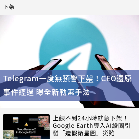
下架
Telegram一度無預警
下架
！CEO還原
事件經過 曝全新勒索手法
上線不到24小時就急
下架
！
Google Earth導入AI繪圖引
發「造假衛星圖」災難