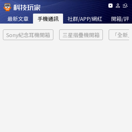
最新文章
手機通訊
社群/APP/網紅
開箱/評
Sony紀念耳機開箱
三星摺疊機開箱
「全新