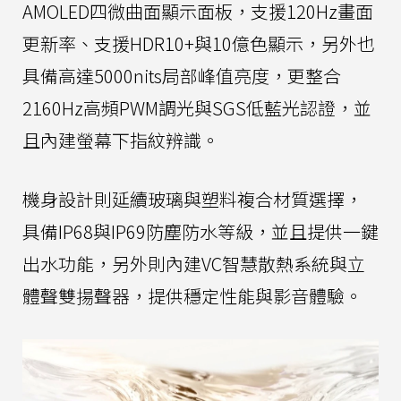
AMOLED四微曲面顯示面板，支援120Hz畫面
更新率、支援HDR10+與10億色顯示，另外也
具備高達5000nits局部峰值亮度，更整合
2160Hz高頻PWM調光與SGS低藍光認證，並
且內建螢幕下指紋辨識。
機身設計則延續玻璃與塑料複合材質選擇，
具備IP68與IP69防塵防水等級，並且提供一鍵
出水功能，另外則內建VC智慧散熱系統與立
體聲雙揚聲器，提供穩定性能與影音體驗。