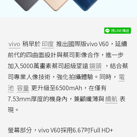
用LINE傳送
vivo
稍早於
印度
推出國際版vivo V60，延續
前代的四曲面設計與蔡司影像合作，進一步
加入5000萬畫素蔡司超級望遠
鏡頭
，結合蔡
司專業人像技術，強化拍攝體驗。同時，
電
池
容量
更升級至6500mAh，在僅有
7.53mm厚度的機身內，兼顧纖薄與
續航
表
現。
螢幕部分，vivo V60採用6.67吋Full HD+