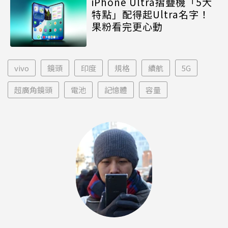
iPhone Ultra摺疊機「5大
特點」配得起Ultra名字！
果粉看完更心動
vivo
鏡頭
印度
規格
續航
5G
超廣角鏡頭
電池
記憶體
容量