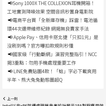
📢Sony 1000X THE COLLEXION耳機開箱！
工地實測降噪效果 空間音訊秒置身電影院
📢電商平台買「全新庫存機」踩雷！電池循
環44次還帶維修紀錄 網揭無良賣家手法
📢 Apple Pay、信用卡搭北捷「只扣1元」是
沒刷到嗎？官方曝扣款規則秒懂
📢國家級「行動斷網」演習完整指引！NCC
揭3重點：勿用手機處理重要工作
📢 LINE免費貼圖4款！「蛤」字必下載爽用
半年、熊大兔兔動態圖超Q
上一則
Intel以非x86架構處理器參考設計展示18A製程應用效