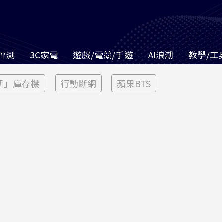
評測
3C家電
遊戲/電競/手遊
AI浪潮
教學/工
新」庫存機
行動斷網
蘋果BTS