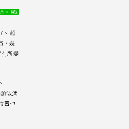
用LINE傳送
17、
超
演，幾
乎有所變
r、
為類似消
o位置也