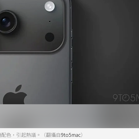
實機配色，引起熱議。（翻攝自
9to5mac
）