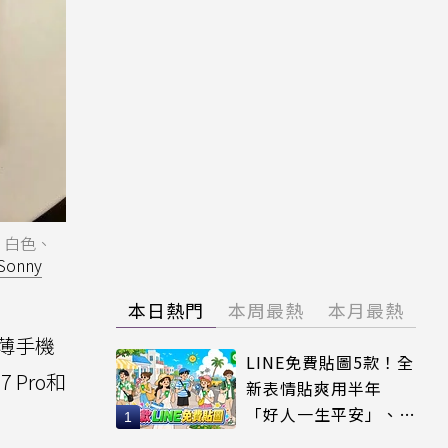
、白色、
Sonny
本日熱門
本周最熱
本月最熱
超薄手機
LINE免費貼圖5款！全
 Pro和
新表情貼爽用半年
「好人一生平安」、
「好熱」必用