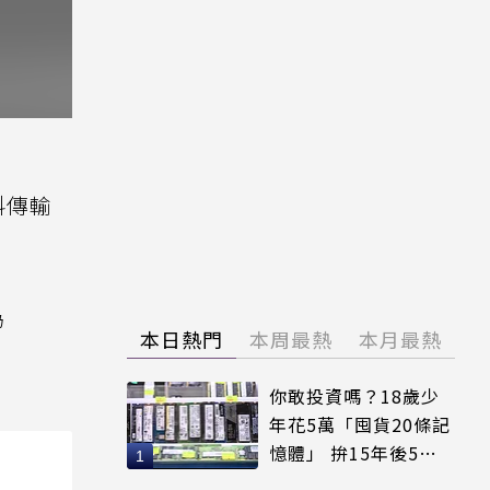
料傳輸
為
本日熱門
本周最熱
本月最熱
你敢投資嗎？18歲少
年花5萬「囤貨20條記
憶體」 拚15年後5倍
賣出