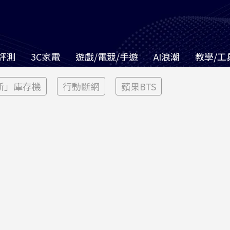
評測
3C家電
遊戲/電競/手遊
AI浪潮
教學/工
新」庫存機
行動斷網
蘋果BTS