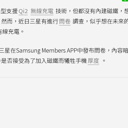
機型支援
Qi2
無線充電
技術，但都沒有內建磁鐵，
。然而，近日三星有進行
問卷
調查，似乎想在未來
有線充電。
星在Samsung Members APP中發布問卷，內容
戶是否接受為了加入磁鐵而犧牲手機
厚度
。