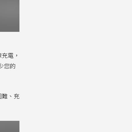
線充電，
少您的
困難、充