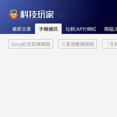
最新文章
手機通訊
社群/APP/網紅
開箱/
Sony紀念耳機開箱
三星摺疊機開箱
「全