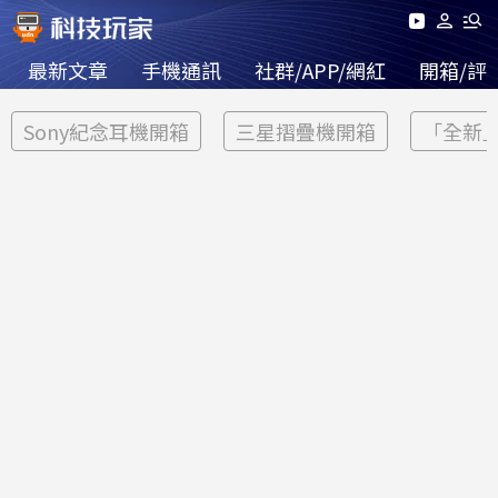
最新文章
手機通訊
社群/APP/網紅
開箱/評
Sony紀念耳機開箱
三星摺疊機開箱
「全新