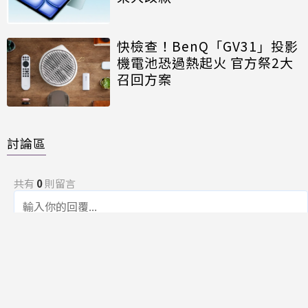
快檢查！BenQ「GV31」投影
機電池恐過熱起火 官方祭2大
召回方案
討論區
共有
0
則留言
規範
回覆