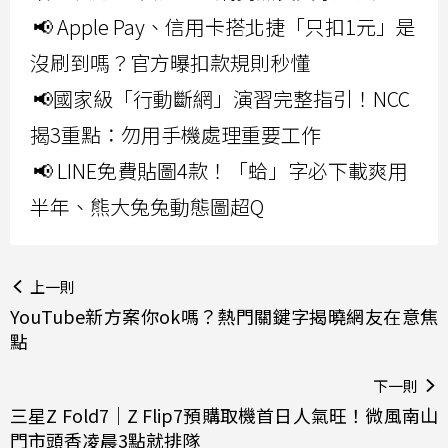
📢 Apple Pay、信用卡搭北捷「只扣1元」是
沒刷到嗎？官方曝扣款規則秒懂
📢國家級「行動斷網」演習完整指引！NCC
揭3重點：勿用手機處理重要工作
📢 LINE免費貼圖4款！「蛤」字必下載爽用
半年、熊大兔兔動態圖超Q
上一則
YouTube新方案你ok嗎？熱門關鍵字揭曉網友在意焦
點
下一則
三星Z Fold7｜Z Flip7預購取機首日人氣旺！微風南山
門市頭香凌晨3點就排隊