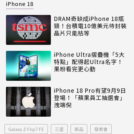
iPhone 18
DRAM奇缺成iPhone 18瓶
頸！台積電10億美元待封裝
晶片只能枯等
iPhone Ultra摺疊機「5大
特點」配得起Ultra名字！
果粉看完更心動
iPhone 18 Pro有望9月9日
登場！「蘋果員工抽選會」
洩端倪
Galaxy Z Flip7 FE
三星
新品
發表會