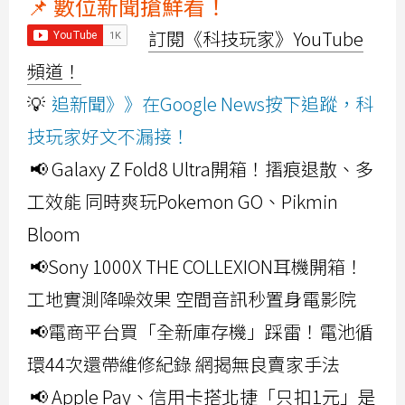
📌 數位新聞搶鮮看！
訂閱《科技玩家》YouTube
頻道！
💡
追新聞》》在Google News按下追蹤，科
技玩家好文不漏接！
📢 Galaxy Z Fold8 Ultra開箱！摺痕退散、多
工效能 同時爽玩Pokemon GO、Pikmin
Bloom
📢Sony 1000X THE COLLEXION耳機開箱！
工地實測降噪效果 空間音訊秒置身電影院
📢電商平台買「全新庫存機」踩雷！電池循
環44次還帶維修紀錄 網揭無良賣家手法
📢 Apple Pay、信用卡搭北捷「只扣1元」是