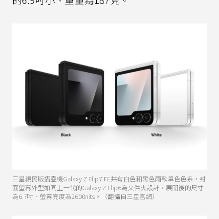
三星親民版摺疊機Galaxy Z Flip7 FE共有白色和黑色兩款單色色系，封
面螢幕外型如同上一代的Galaxy Z Flip6為文件夾設計，展開後的尺寸
為6.7吋、螢幕亮度為2600nits。（翻攝自三星官網）