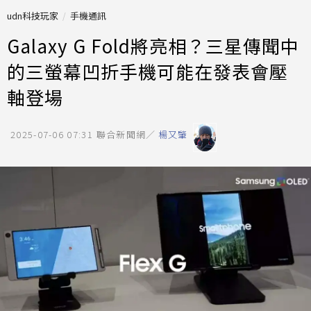
udn科技玩家
手機通訊
Galaxy G Fold將亮相？三星傳聞中
的三螢幕凹折手機可能在發表會壓
軸登場
2025-07-06 07:31
聯合新聞網／
楊又肇