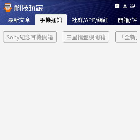
最新文章
手機通訊
社群/APP/網紅
開箱/評
Sony紀念耳機開箱
三星摺疊機開箱
「全新