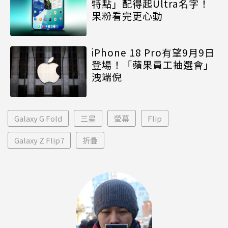
特點」配得起Ultra名字！
果粉看完更心動
iPhone 18 Pro有望9月9日
登場！「蘋果員工抽選會」
洩端倪
Galaxy G Fold
三星
螢幕
Flip
Galaxy Z Flip7
折疊