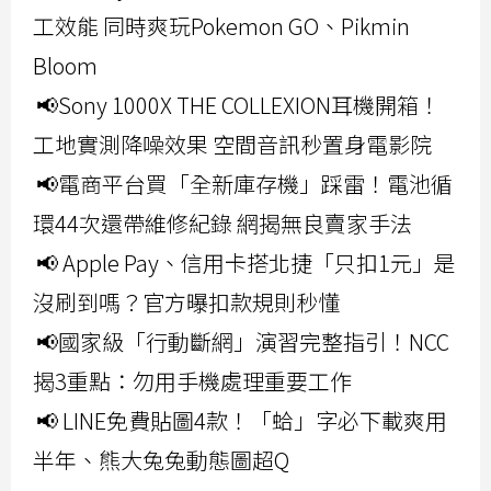
工效能 同時爽玩Pokemon GO、Pikmin
Bloom
📢Sony 1000X THE COLLEXION耳機開箱！
工地實測降噪效果 空間音訊秒置身電影院
📢電商平台買「全新庫存機」踩雷！電池循
環44次還帶維修紀錄 網揭無良賣家手法
📢 Apple Pay、信用卡搭北捷「只扣1元」是
沒刷到嗎？官方曝扣款規則秒懂
📢國家級「行動斷網」演習完整指引！NCC
揭3重點：勿用手機處理重要工作
📢 LINE免費貼圖4款！「蛤」字必下載爽用
半年、熊大兔兔動態圖超Q