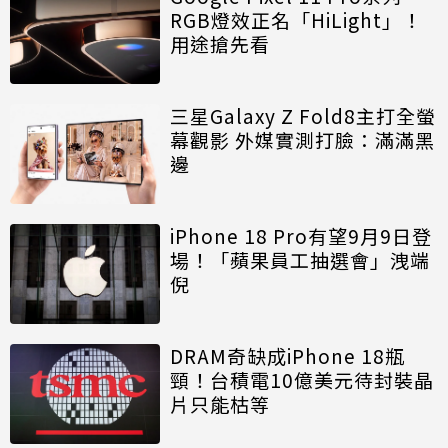
RGB燈效正名「HiLight」！
用途搶先看
三星Galaxy Z Fold8主打全螢
幕觀影 外媒實測打臉：滿滿黑
邊
iPhone 18 Pro有望9月9日登
場！「蘋果員工抽選會」洩端
倪
DRAM奇缺成iPhone 18瓶
頸！台積電10億美元待封裝晶
片只能枯等