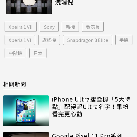
洩端倪
Xpeira 1 VII
Sony
新機
發表會
Xperia 1 VI
旗艦機
Snapdragon 8 Elite
手機
中階機
日本
相關新聞
iPhone Ultra摺疊機「5大特
點」配得起Ultra名字！果粉
看完更心動
Google Pixel 11 Pro系列