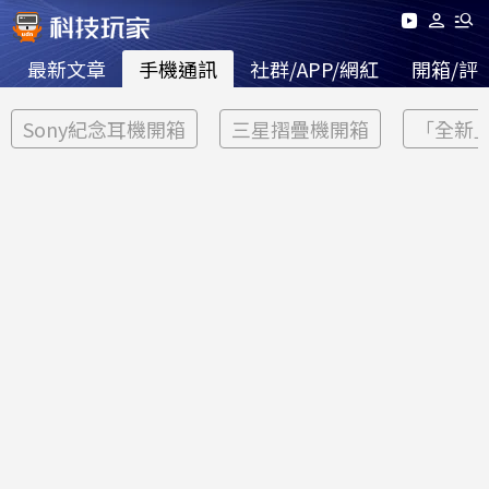
最新文章
手機通訊
社群/APP/網紅
開箱/評
Sony紀念耳機開箱
三星摺疊機開箱
「全新