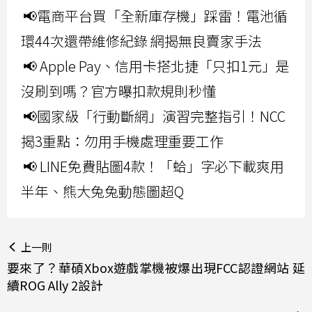
📢電商平台買「全新庫存機」踩雷！電池循
環44次還帶維修紀錄 網揭無良賣家手法
📢 Apple Pay、信用卡搭北捷「只扣1元」是
沒刷到嗎？官方曝扣款規則秒懂
📢國家級「行動斷網」演習完整指引！NCC
揭3重點：勿用手機處理重要工作
📢 LINE免費貼圖4款！「蛤」字必下載爽用
半年、熊大兔兔動態圖超Q
上一則
要來了？華碩Xbox遊戲掌機被爆出現FCC認證網站 延
續ROG Ally 2設計