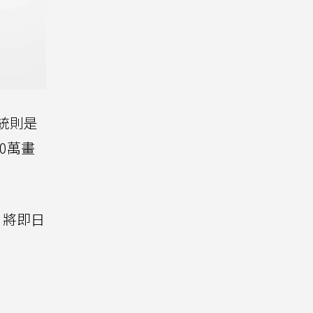
統則是
0萬畫
，將即日