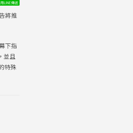
用LINE傳送
告將推
螢幕下指
克，並且
%的特殊