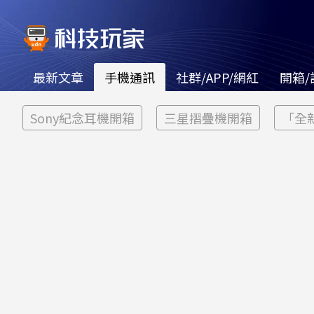
最新文章
手機通訊
社群/APP/網紅
開箱/
Sony紀念耳機開箱
三星摺疊機開箱
「全