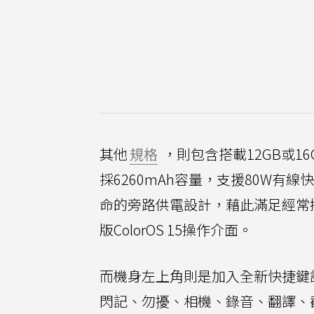
其他
規格
，則包含搭載12GB或16
採6260mAh容量，支援80W有
命的旁路供電設計，藉此滿足經常
版ColorOS 15操作介面。
而機身左上角則是加入全新快捷鍵
閃記、勿擾、相機、錄音、翻譯、