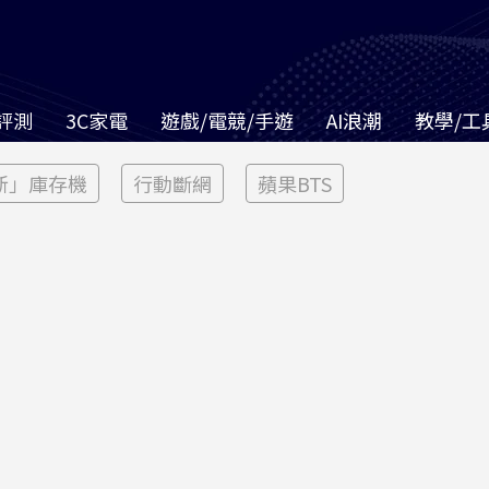
評測
3C家電
遊戲/電競/手遊
AI浪潮
教學/工
新」庫存機
行動斷網
蘋果BTS