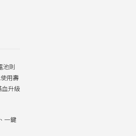
，電池則
池使用壽
滿血升級
、一鍵