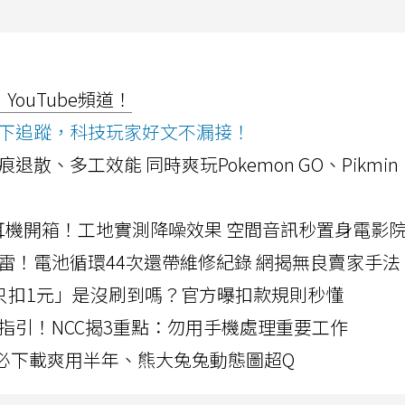
ouTube頻道！
ws按下追蹤，科技玩家好文不漏接！
a開箱！摺痕退散、多工效能 同時爽玩Pokemon GO、Pikmin
LLEXION耳機開箱！工地實測降噪效果 空間音訊秒置身電影
雷！電池循環44次還帶維修紀錄 網揭無良賣家手法
北捷「只扣1元」是沒刷到嗎？官方曝扣款規則秒懂
指引！NCC揭3重點：勿用手機處理重要工作
」字必下載爽用半年、熊大兔兔動態圖超Q