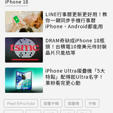
iPhone 18
LINE行事曆更新更好用！教
你一鍵同步手機行事曆
iPhone、Android都能用
DRAM奇缺成iPhone 18瓶
頸！台積電10億美元待封裝
晶片只能枯等
iPhone Ultra摺疊機「5大
特點」配得起Ultra名字！
果粉看完更心動
Pixel 9 Pro Fold
摺疊手機
摺疊機
手機