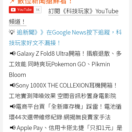
📌 數位新聞搶鮮看！
訂閱《科技玩家》YouTube
頻道！
💡
追新聞》》在Google News按下追蹤，科
技玩家好文不漏接！
📢 Galaxy Z Fold8 Ultra開箱！摺痕退散、多
工效能 同時爽玩Pokemon GO、Pikmin
Bloom
📢Sony 1000X THE COLLEXION耳機開箱！
工地實測降噪效果 空間音訊秒置身電影院
📢電商平台買「全新庫存機」踩雷！電池循
環44次還帶維修紀錄 網揭無良賣家手法
📢 Apple Pay、信用卡搭北捷「只扣1元」是