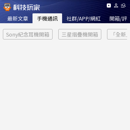
最新文章
手機通訊
社群/APP/網紅
開箱/評
Sony紀念耳機開箱
三星摺疊機開箱
「全新