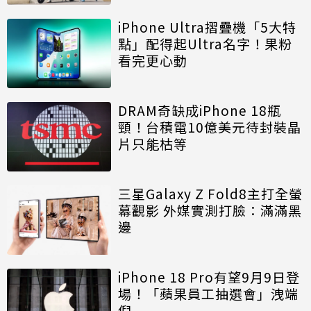
iPhone Ultra摺疊機「5大特
點」配得起Ultra名字！果粉
看完更心動
DRAM奇缺成iPhone 18瓶
頸！台積電10億美元待封裝晶
片只能枯等
三星Galaxy Z Fold8主打全螢
幕觀影 外媒實測打臉：滿滿黑
邊
iPhone 18 Pro有望9月9日登
場！「蘋果員工抽選會」洩端
倪